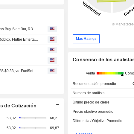
Dutch Bros' Q2 Same-Store Sales Growth, Q3 Outlook Miss Buy-Side Bar, RBC Capital Markets Says
Más Ratings
Analyst recommendations: AppLovin, Emerson Electric, Roblox, Flutter Entertainment, HubSpot...
Consenso de los analista
Earnings Flash (BROS) Dutch Bros Posts Q2 Adjusted EPS $0.33, vs. FactSet Est of $0.29
Venta
Comp
Recomendación promedio
Numero de análisis
Último precio de cierre
s de Cotización
Precio objetivo promedio
53,02
68,2
Diferencia / Objetivo Promedio
53,02
69,87