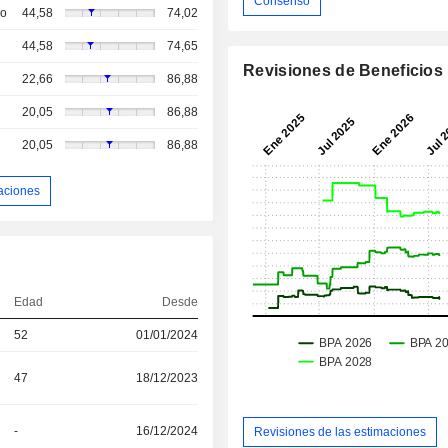
Consenso
so
44,58
74,02
44,58
74,65
Revisiones de Beneficios
22,66
86,88
20,05
86,88
20,05
86,88
aciones
Edad
Desde
52
01/01/2024
47
18/12/2023
-
16/12/2024
Revisiones de las estimaciones