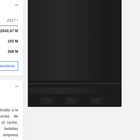
2027 *
2640,47 M
165 M
368 M
nancieros
icada a la
uicias de
 el coche,
 bebidas
a empresa