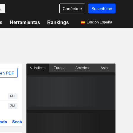
Conéctate
Suscribirse
s
Herramientas
Rankings
Edición España
Índices
Europa
América
Asia
 en PDF
MT
ZM
nda
Sector
Derivados
ETFs