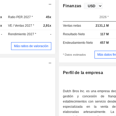
Finanzas
8x
Ratio PER 2027 *
45x
2026 *
5x
VE / Ventas 2027 *
2,91x
Ventas netas
2131,1 M
-
Rendimiento 2027 *
-
Resultado Neto
117 M
Endeudamiento Neto
457 M
Más ratios de valoración
Más datos fi
* Datos estimados
Perfil de la empresa
Dutch Bros Inc. es una empresa ded
gestión y concesión de franq
establecimientos con servicio desde
especializada en la venta de
elaboradas artesanalmente. L