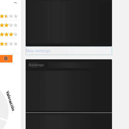
Más rankings
B
Rankings