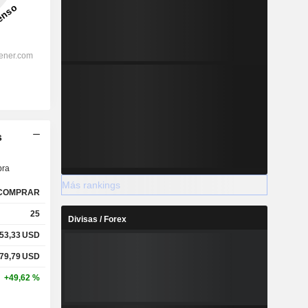
s
ra
Más rankings
COMPRAR
25
Divisas / Forex
53,33
USD
79,79
USD
+49,62 %