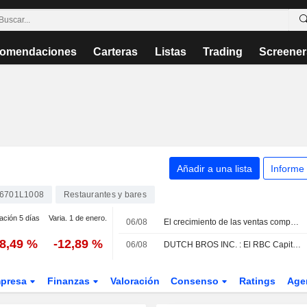
omendaciones
Carteras
Listas
Trading
Screener
Añadir a una lista
Informe
6701L1008
Restaurantes y bares
ación 5 días
Varia. 1 de enero.
06/08
El crecimiento de las ventas comparables de Dutch Bros en el segundo trimestre y sus previsiones para el tercero no alcanzan las expectativas del mercado, según RBC Capital Markets
18,49 %
-12,89 %
06/08
DUTCH BROS INC. : El RBC Capital Markets continua con un recomendación de compra
presa
Finanzas
Valoración
Consenso
Ratings
Age