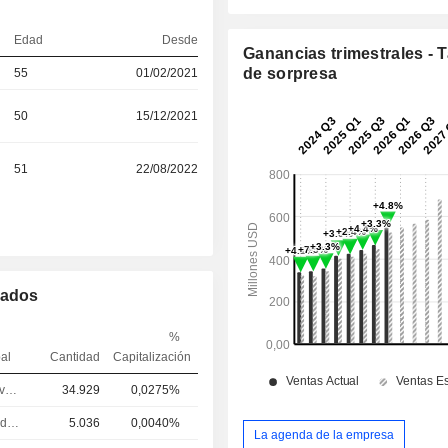
Edad
Desde
Ganancias trimestrales - 
de sorpresa
55
01/02/2021
50
15/12/2021
51
22/08/2022
mados
%
pal
Cantidad
Capitalización
Responsable ventes & marketing
34.929
0,0275%
Controller / auditor
5.036
0,0040%
La agenda de la empresa