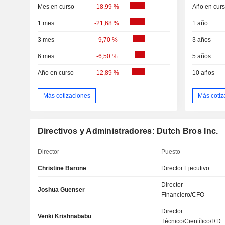
Mes en curso
-18,99 %
Año en cur
1 mes
-21,68 %
1 año
3 mes
-9,70 %
3 años
6 mes
-6,50 %
5 años
Año en curso
-12,89 %
10 años
Más cotizaciones
Más cotiz
Directivos y Administradores: Dutch Bros Inc.
Director
Puesto
Christine Barone
Director Ejecutivo
Director
Joshua Guenser
Financiero/CFO
Director
Venki Krishnababu
Técnico/Científico/I+D