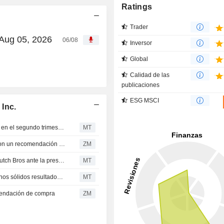
Ratings
Trader
 Aug 05, 2026
06/08
Inversor
Global
Calidad de las
publicaciones
ESG MSCI
Inc.
El crecimiento de las ventas comparables de Dutch Bros en el segundo trimestre y sus previsiones para el tercero no alcanzan las expectativas del mercado, según RBC Capital Markets
MT
DUTCH BROS INC. : El RBC Capital Markets continua con un recomendación de compra
ZM
RBC ve un binomio rentabilidad-riesgo favorable para Dutch Bros ante la presentacion de sus resultados del segundo trimestre
MT
Las iniciativas estratégicas de Dutch Bros respaldarán unos sólidos resultados en el segundo trimestre, según UBS
MT
mendación de compra
ZM