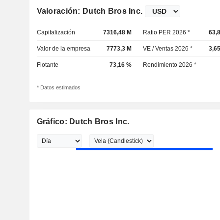
Valoración: Dutch Bros Inc.
Capitalización
7316,48 M
Ratio PER 2026 *
63,
Valor de la empresa
7773,3 M
VE / Ventas 2026 *
3,6
Flotante
73,16 %
Rendimiento 2026 *
* Datos estimados
Gráfico: Dutch Bros Inc.