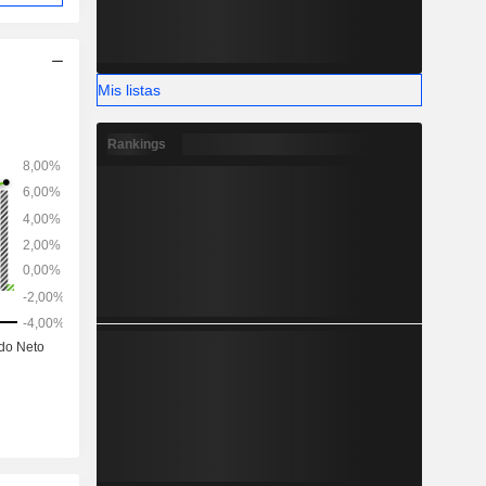
dos por la
nquicias,
Mis listas
Rankings