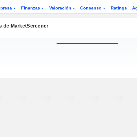
presa
Finanzas
Valoración
Consenso
Ratings
A
os de MarketScreener