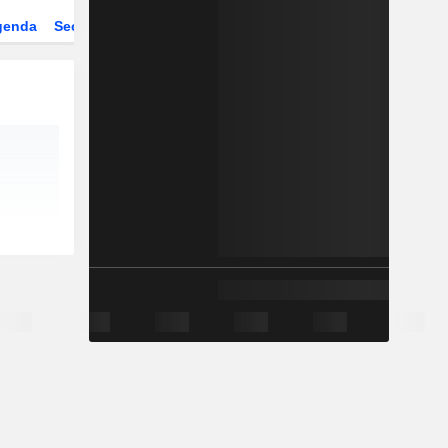
genda
Sector
ETFs