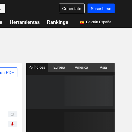
Conéctate
Suscribirse
s
Herramientas
Rankings
Edición España
Índices
Europa
América
Asia
 en PDF
CI