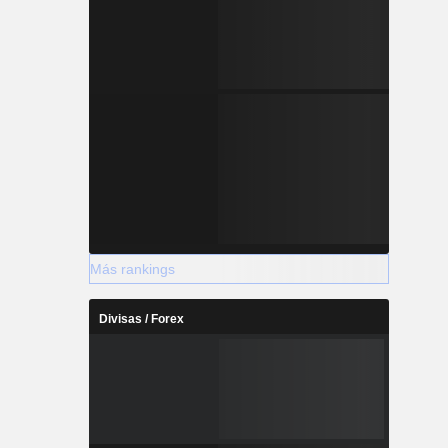
Más rankings
Divisas / Forex