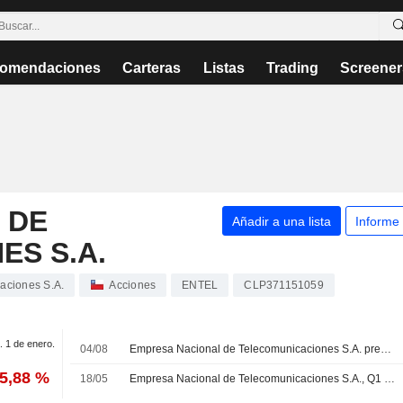
omendaciones
Carteras
Listas
Trading
Screener
 DE
Añadir a una lista
Informe
S S.A.
aciones S.A.
Acciones
ENTEL
CLP371151059
. 1 de enero.
04/08
Empresa Nacional de Telecomunicaciones S.A. presenta sus resultados del segundo trimestre y del primer semestre de 2026
15,88 %
18/05
Empresa Nacional de Telecomunicaciones S.A., Q1 2026 Earnings Call, May 05, 2026