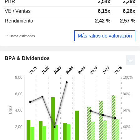
PBR
2,54x
2,29x
VE / Ventas
6,15x
6,26x
Rendimiento
2,42 %
2,57 %
Más ratios de valoración
* Datos estimados
BPA & Dividendos