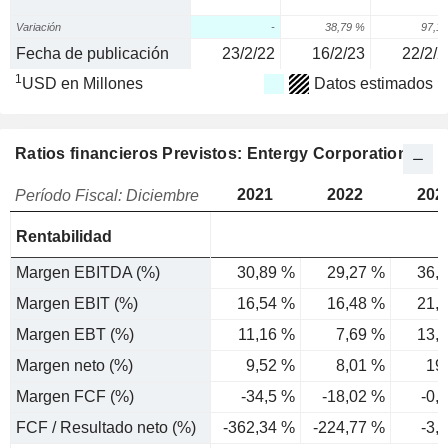
Variación
-
38,79 %
97,1
Fecha de publicación
23/2/22
16/2/23
22/2/2
1
USD en Millones
Datos estimados
Ratios financieros Previstos: Entergy Corporation
2021
2022
202
Período Fiscal: Diciembre
Rentabilidad
Margen EBITDA (%)
30,89 %
29,27 %
36,
Margen EBIT (%)
16,54 %
16,48 %
21,
Margen EBT (%)
11,16 %
7,69 %
13,
Margen neto (%)
9,52 %
8,01 %
19
Margen FCF (%)
-34,5 %
-18,02 %
-0,
FCF / Resultado neto (%)
-362,34 %
-224,77 %
-3,