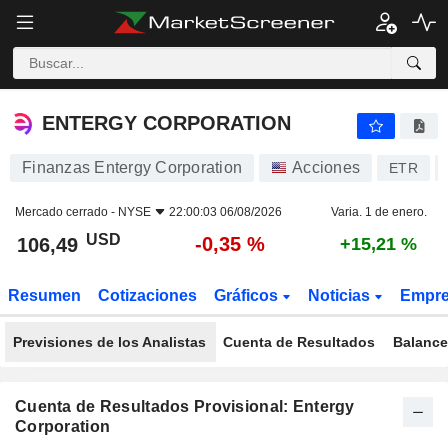
ENTERGY CORPORATION
106,49
$
-0,35 %
ENTERGY CORPORATION
Finanzas Entergy Corporation
Acciones
ETR
Mercado cerrado -
NYSE
22:00:03 06/08/2026
Varia. 1 de enero.
USD
-0,35 %
106,49
+15,21 %
Resumen
Cotizaciones
Gráficos
Noticias
Empr
Previsiones de los Analistas
Cuenta de Resultados
Balance
Cuenta de Resultados Provisional: Entergy
Corporation