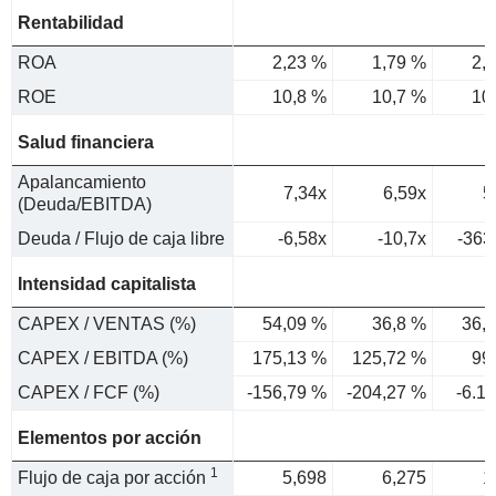
Rentabilidad
ROA
2,23 %
1,79 %
2,
ROE
10,8 %
10,7 %
10
Salud financiera
Apalancamiento
7,34x
6,59x
5
(Deuda/EBITDA)
Deuda / Flujo de caja libre
-6,58x
-10,7x
-363
Intensidad capitalista
CAPEX / VENTAS (%)
54,09 %
36,8 %
36,
CAPEX / EBITDA (%)
175,13 %
125,72 %
99
CAPEX / FCF (%)
-156,79 %
-204,27 %
-6.1
Elementos por acción
1
Flujo de caja por acción
5,698
6,275
1