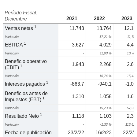
Período Fiscal:
2021
2022
2023
Diciembre
1
Ventas netas
11.743
13.764
12.14
Variación
-
17,21 %
-11,75
1
EBITDA
3.627
4.029
4.46
Variación
-
11,08 %
10,78
Beneficio operativo
1.943
2.268
2.61
1
(EBIT)
Variación
-
16,74 %
15,44
1
Intereses pagados
-863,7
-940,1
-1.04
Beneficios antes de
1.310
1.058
1.67
1
Impuestos (EBT)
Variación
-
-19,23 %
57,99
1
Resultado Neto
1.118
1.103
2.35
Variación
-
-1,33 %
113,62
Fecha de publicación
23/2/22
16/2/23
22/2/2