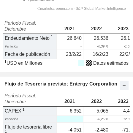
Período Fiscal:
2021
2022
2023
Diciembre
1
Endeudamiento Neto
26.640
26.536
26.11
Variación
-
-0,39 %
-1,59
Fecha de publicación
23/2/22
16/2/23
22/2/2
1
USD en Millones
Datos estimados
Flujo de Tesorería previsto: Entergy Corporation
Período Fiscal:
2021
2022
2023
Diciembre
1
CAPEX
6.352
5.065
4.44
Variación
-
-20,25 %
-12,33
Flujo de tesorería libre
-4.051
-2.480
-71,9
1