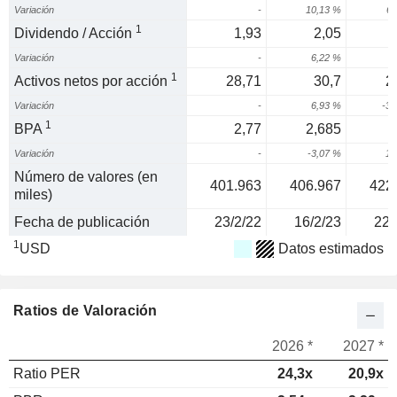
Variación
-
10,13 %
61
1
Dividendo / Acción
1,93
2,05
Variación
-
6,22 %
5
1
Activos netos por acción
28,71
30,7
2
Variación
-
6,93 %
-31
1
BPA
2,77
2,685
Variación
-
-3,07 %
10
Número de valores (en
401.963
406.967
422
miles)
Fecha de publicación
23/2/22
16/2/23
22/
1
USD
Datos estimados
Ratios de Valoración
2026 *
2027 *
Ratio PER
24,3x
20,9x