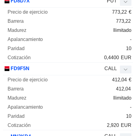
FD8D7X
PUT
773,22
€
773,22
Ilimitado
-
10
0,4400
EUR
FD9F5N
CALL
412,04
€
412,04
Ilimitado
-
10
2,920
EUR