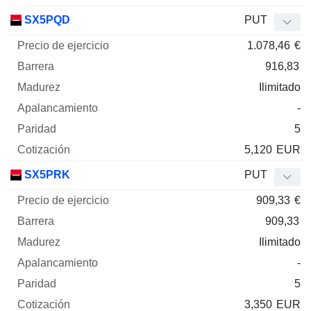
SX5PQD
PUT
1.078,46
€
916,83
Ilimitado
-
5
5,120
EUR
SX5PRK
PUT
909,33
€
909,33
Ilimitado
-
5
3,350
EUR