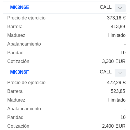
CALL
MK3N6E
373,16
€
413,89
Ilimitado
-
10
3,300
EUR
CALL
MK3N6F
472,29
€
523,85
Ilimitado
-
10
2,400
EUR