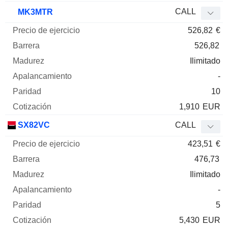
CALL
MK3MTR
526,82
€
526,82
Ilimitado
-
10
1,910
EUR
SX82VC
CALL
423,51
€
476,73
Ilimitado
-
5
5,430
EUR