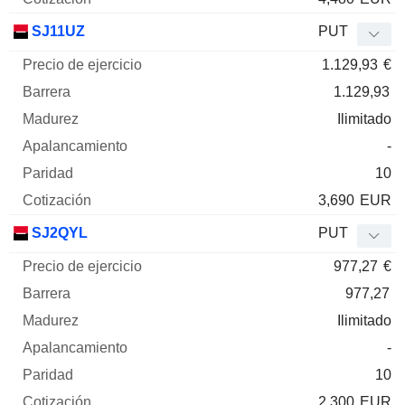
SJ11UZ
PUT
1.129,93
€
1.129,93
Ilimitado
-
10
3,690
EUR
SJ2QYL
PUT
977,27
€
977,27
Ilimitado
-
10
2,300
EUR