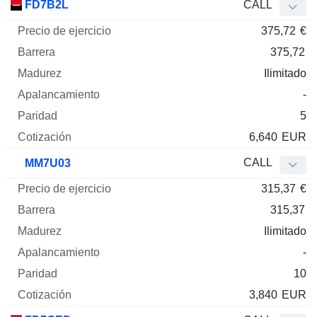
FD7B2L
CALL
375,72
€
375,72
Ilimitado
-
5
6,640
EUR
CALL
MM7U03
315,37
€
315,37
Ilimitado
-
10
3,840
EUR