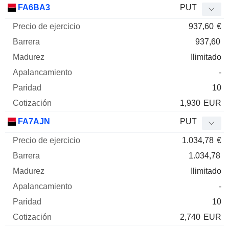
FA6BA3
PUT
937,60
€
937,60
Ilimitado
-
10
1,930
EUR
FA7AJN
PUT
1.034,78
€
1.034,78
Ilimitado
-
10
2,740
EUR