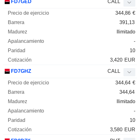
FD7GED
CALL
344,86
€
391,13
Ilimitado
-
10
3,420
EUR
FD7GHZ
CALL
344,64
€
344,64
Ilimitado
-
10
3,580
EUR