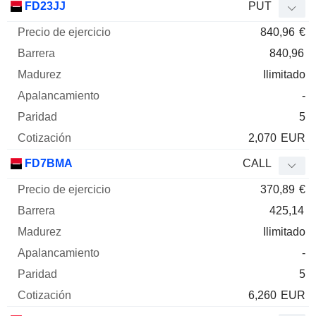
FD23JJ
PUT
840,96
€
840,96
Ilimitado
-
5
2,070
EUR
FD7BMA
CALL
370,89
€
425,14
Ilimitado
-
5
6,260
EUR