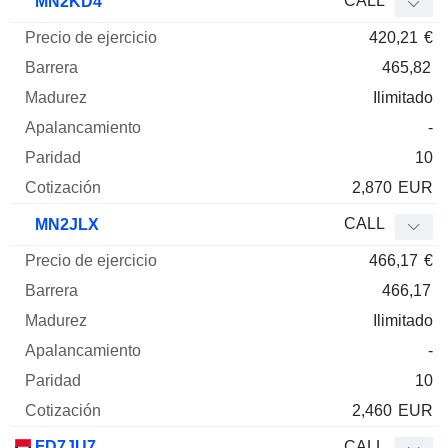
CALL
MN2KD4
420,21
€
465,82
Ilimitado
-
10
2,870
EUR
CALL
MN2JLX
466,17
€
466,17
Ilimitado
-
10
2,460
EUR
FD7JU7
CALL