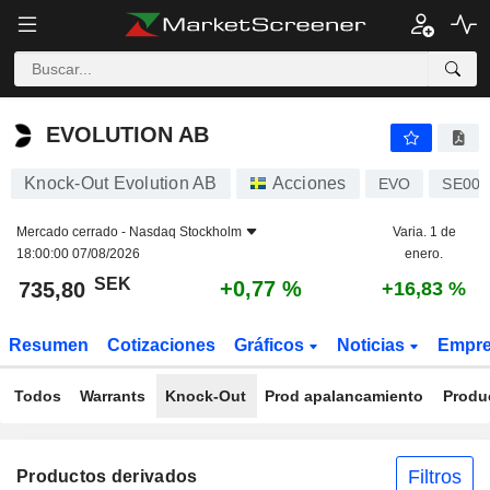
EVOLUTION AB
735,80
kr
+0,77 %
EVOLUTION AB
Knock-Out Evolution AB
Acciones
EVO
SE001
Mercado cerrado -
Nasdaq Stockholm
Varia. 1 de
18:00:00 07/08/2026
enero.
SEK
+0,77 %
735,80
+16,83 %
Resumen
Cotizaciones
Gráficos
Noticias
Empr
Todos
Warrants
Knock-Out
Prod apalancamiento
Produ
Filtros
Productos derivados