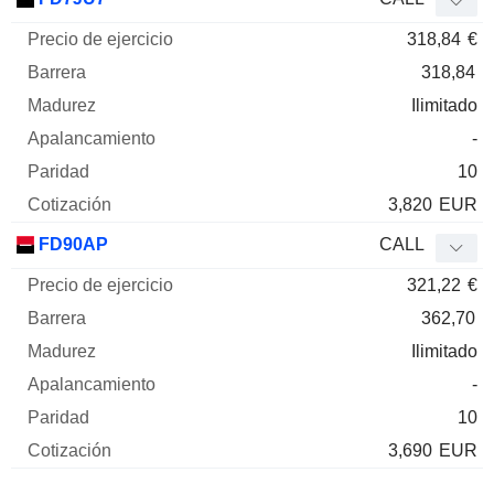
318,84
€
318,84
Ilimitado
-
10
3,820
EUR
FD90AP
CALL
321,22
€
362,70
Ilimitado
-
10
3,690
EUR