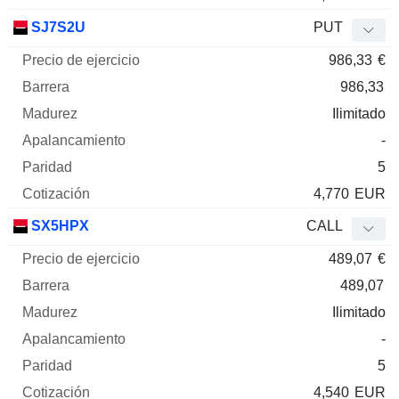
SJ7S2U
PUT
986,33
€
986,33
Ilimitado
-
5
4,770
EUR
SX5HPX
CALL
489,07
€
489,07
Ilimitado
-
5
4,540
EUR