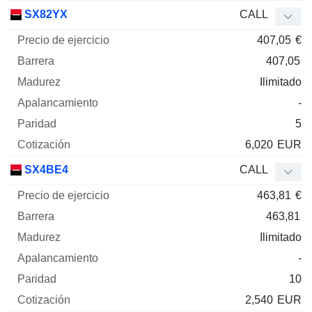
SX82YX
CALL
407,05
€
407,05
Ilimitado
-
5
6,020
EUR
SX4BE4
CALL
463,81
€
463,81
Ilimitado
-
10
2,540
EUR