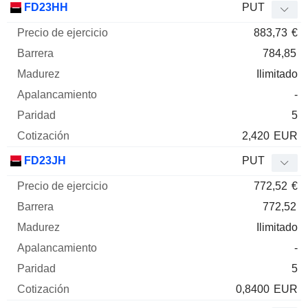
FD23HH
PUT
883,73
€
784,85
Ilimitado
-
5
2,420
EUR
FD23JH
PUT
772,52
€
772,52
Ilimitado
-
5
0,8400
EUR