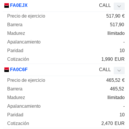
FA0EJX
CALL
517,90
€
517,90
Ilimitado
-
10
1,990
EUR
FA0C6F
CALL
465,52
€
465,52
Ilimitado
-
10
2,470
EUR