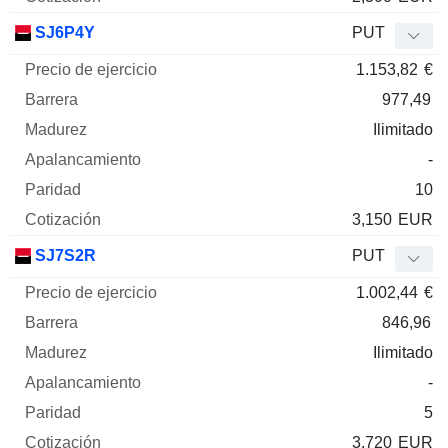
SJ6P4Y
PUT
1.153,82
€
977,49
Ilimitado
-
10
3,150
EUR
SJ7S2R
PUT
1.002,44
€
846,96
Ilimitado
-
5
3,720
EUR