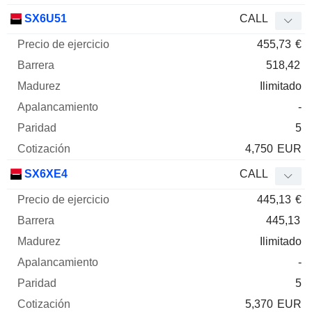
SX6U51
CALL
455,73
€
518,42
Ilimitado
-
5
4,750
EUR
SX6XE4
CALL
445,13
€
445,13
Ilimitado
-
5
5,370
EUR