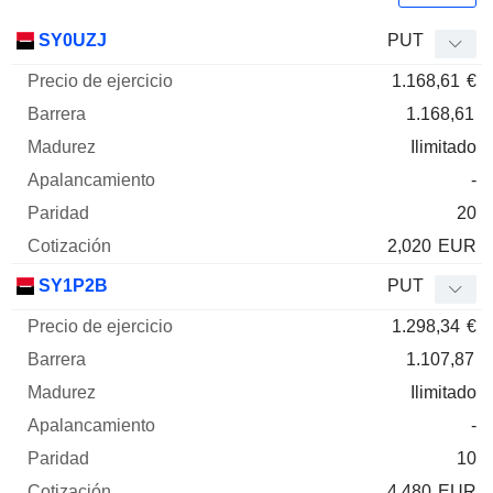
Precio
SY0UZJ
PUT
de
1.168,61
€
ejercicio
Barrera
Madurez
Elasticidad
Mnemo
Tipo
Pari
1.168,61
Ilimitado
-
20
2,020
EUR
SY1P2B
PUT
1.298,34
€
1.107,87
Ilimitado
-
10
4,480
EUR