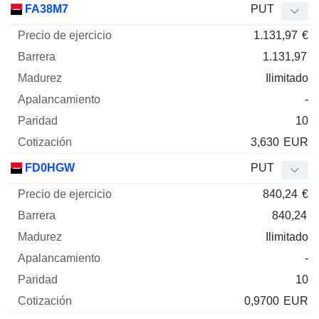
FA38M7
PUT
1.131,97
€
1.131,97
Ilimitado
-
10
3,630
EUR
FD0HGW
PUT
840,24
€
840,24
Ilimitado
-
10
0,9700
EUR