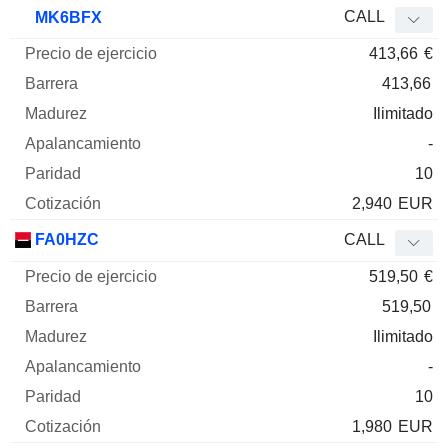
CALL
MK6BFX
413,66
€
413,66
Ilimitado
-
10
2,940
EUR
FA0HZC
CALL
519,50
€
519,50
Ilimitado
-
10
1,980
EUR