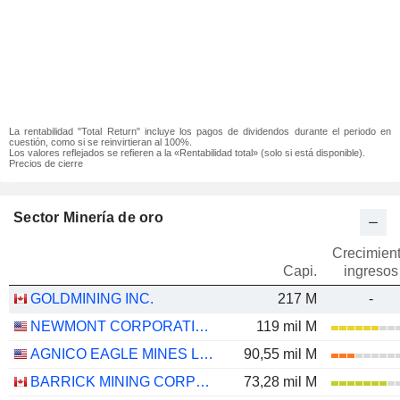
La rentabilidad "Total Return" incluye los pagos de dividendos durante el periodo en
cuestión, como si se reinvirtieran al 100%.
Los valores reflejados se refieren a la «Rentabilidad total» (solo si está disponible).
Precios de cierre
Sector Minería de oro
Crecimien
Capi.
ingresos
GOLDMINING INC.
217 M
-
NEWMONT CORPORATION
119 mil M
AGNICO EAGLE MINES LIMITED
90,55 mil M
BARRICK MINING CORPORATION
73,28 mil M