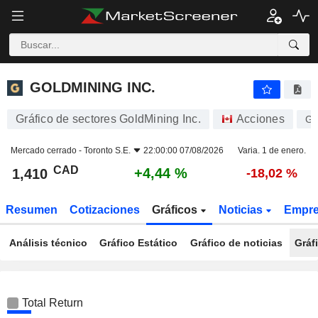
GOLDMINING INC.
1,410
$
+4,44 %
GOLDMINING INC.
Gráfico de sectores GoldMining Inc.
Acciones
G
Mercado cerrado -
Toronto S.E.
22:00:00 07/08/2026
Varia. 1 de enero.
CAD
+4,44 %
1,410
-18,02 %
Resumen
Cotizaciones
Gráficos
Noticias
Empr
Análisis técnico
Gráfico Estático
Gráfico de noticias
Gráf
Total Return