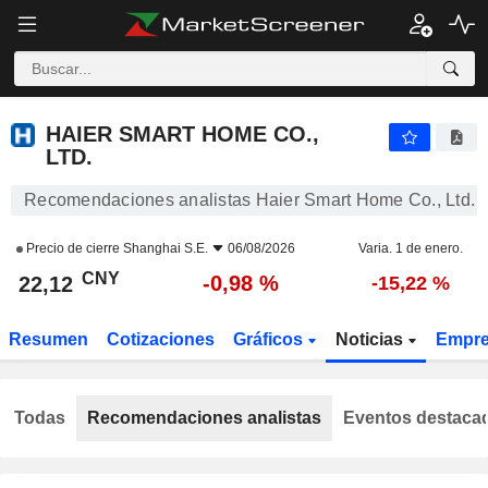
HAIER SMART HOME CO., LTD.
22,12
¥
-0,98 %
HAIER SMART HOME CO.,
LTD.
Recomendaciones analistas Haier Smart Home Co., Ltd.
Precio de cierre
Shanghai S.E.
06/08/2026
Varia. 1 de enero.
CNY
-0,98 %
22,12
-15,22 %
Resumen
Cotizaciones
Gráficos
Noticias
Empr
Todas
Recomendaciones analistas
Eventos destaca