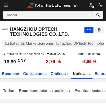
HANGZHOU DPTECH TECHNOLOGIES CO.,LTD.
16,89
¥
-2,76 %
HANGZHOU DPTECH
TECHNOLOGIES CO.,LTD.
Estrategias MarketScreener Hangzhou DPtech Technologi
Precio de cierre
Shenzhen S.E.
07/08/2026
Varia. 1 de enero.
CNY
-2,76 %
16,89
-8,85 %
Resumen
Cotizaciones
Gráficos
Noticias
Empr
Todas
Recomendaciones analistas
Eventos destaca