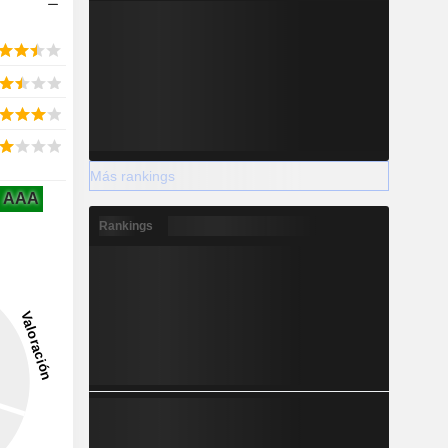
Más rankings
AAA
Rankings