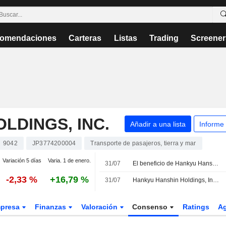
omendaciones
Carteras
Listas
Trading
Screener
LDINGS, INC.
Añadir a una lista
Informe
9042
JP3774200004
Transporte de pasajeros, tierra y mar
Variación 5 días
Varia. 1 de enero.
31/07
El beneficio de Hankyu Hanshin crece un 8% en el primer trimestre fiscal
-2,33 %
+16,79 %
31/07
Hankyu Hanshin Holdings, Inc. presenta sus resultados del primer trimestre finalizado el 30 de junio de 2026
presa
Finanzas
Valoración
Consenso
Ratings
A