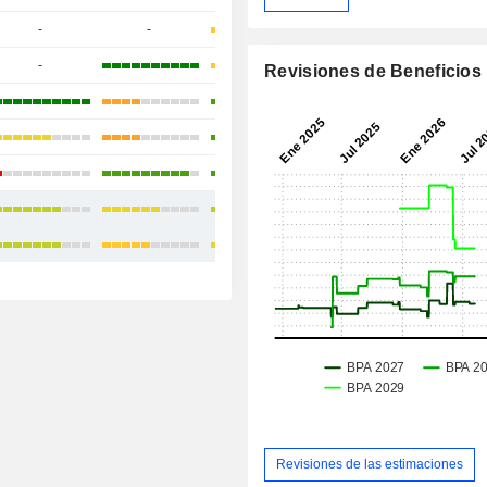
-
-
-4,29 %
-
-5,09 %
Revisiones de Beneficios
+7,4 %
+5,91 %
+9,49 %
+7,70 %
+9,81 %
Revisiones de las estimaciones