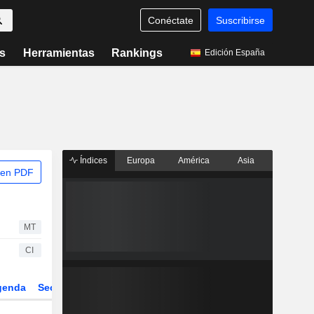
Conéctate
Suscribirse
s
Herramientas
Rankings
Edición España
Índices
Europa
América
Asia
 en PDF
MT
CI
genda
Sector
Derivados
ETFs