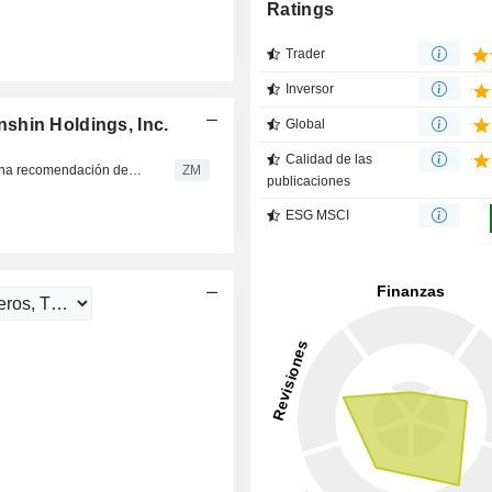
Ratings
Trader
Inversor
shin Holdings, Inc.
Global
Calidad de las
HANKYU HANSHIN HOLDINGS, INC. : Iwai Cosmo da una recomendación de compra
ZM
publicaciones
ESG MSCI