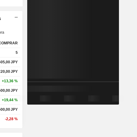
s
ra
COMPRAR
5
605,00
JPY
220,00
JPY
+13,36 %
500,00
JPY
+19,44 %
500,00
JPY
-2,28 %