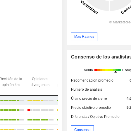
Más Ratings
Consenso de los analista
Venta
Comp
Diferencia
Revisión de la
Opiniones
Divergencia
objetivo/
Recomendación promedio
opinión 4m
divergentes
precio objetivo
último
Numero de análisis
precio
Último precio de cierre
4.
+13,36 %
Precio objetivo promedio
5.
+12,78 %
Diferencia / Objetivo Promedio
+4,89 %
+24,81 %
Consenso