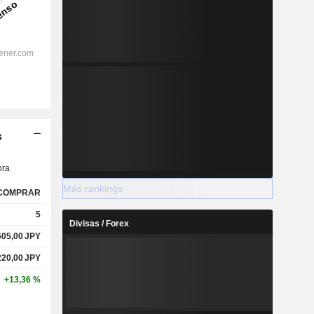
s
ra
Más rankings
COMPRAR
5
Divisas / Forex
605,00
JPY
220,00
JPY
+13,36 %