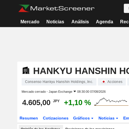
Mercado
Noticias
Análisis
Agenda
Rec
HANKYU HANSHIN HO
Consenso Hankyu Hanshin Holdings, Inc.
Acciones
Mercado cerrado -
Japan Exchange
08:30:00 07/08/2026
4.605,00
+1,10 %
JPY
Resumen
Cotizaciones
Gráficos
Noticias
Em