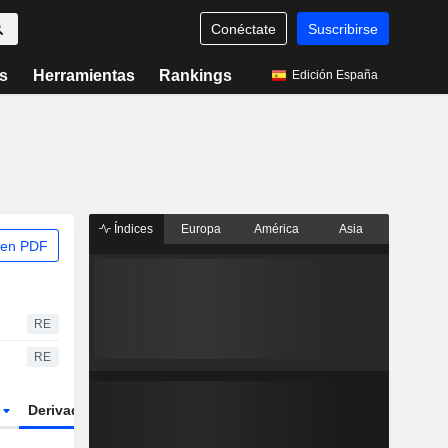
Conéctate
Suscribirse
s
Herramientas
Rankings
Edición España
Índices
Europa
América
Asia
 en PDF
RE
RE
r
Derivados
ETFs