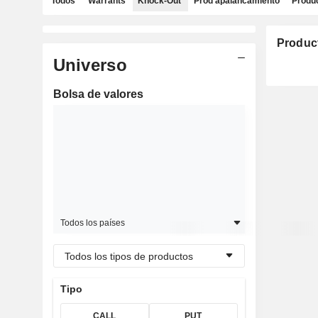
Todos
Warrants
Knock-Out
Prod apalancamiento
Produc
Produc
Universo
Bolsa de valores
Todos los países
Todos los tipos de productos
Tipo
CALL
PUT