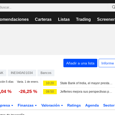
omendaciones
Carteras
Listas
Trading
Screener
Añadir a una lista
Informe
NK
INE040A01034
Bancos
ción 5 días
Varia. 1 de enero.
10:20
State Bank of India, el mayor prestamista de la India, supera las previsiones de beneficio trimestral gracias al crecimiento del crédito
3,04 %
-26,25 %
08:50
Jefferies mejora sus perspectivas para India ante el repunte del crédito y los flujos de capital, y excluye a HDFC Bank en su remodelación de cartera
presa
Finanzas
Valoración
Ratings
Agenda
Secto