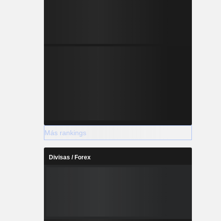
Más rankings
Divisas / Forex