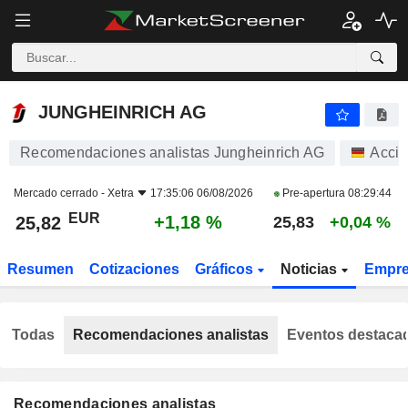
JUNGHEINRICH AG
25,82
€
+1,18 %
JUNGHEINRICH AG
Recomendaciones analistas Jungheinrich AG
Acci
Mercado cerrado -
Xetra
17:35:06 06/08/2026
Pre-apertura
08:29:44
EUR
+1,18 %
25,82
25,83
+0,04 %
Resumen
Cotizaciones
Gráficos
Noticias
Empr
Todas
Recomendaciones analistas
Eventos destaca
Recomendaciones analistas