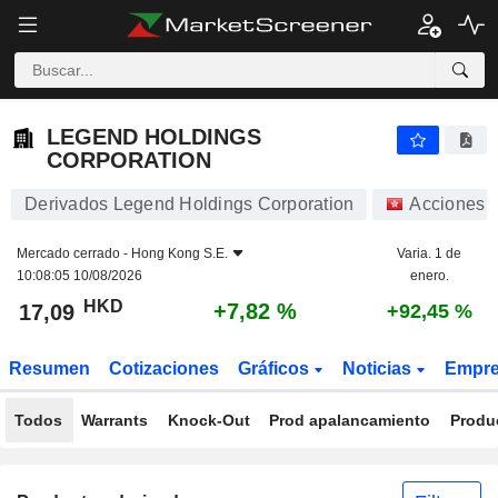
LEGEND HOLDINGS CORPORATION
17,09
$
+7,82 %
LEGEND HOLDINGS
CORPORATION
Derivados Legend Holdings Corporation
Acciones
Mercado cerrado -
Hong Kong S.E.
Varia. 1 de
10:08:05 10/08/2026
enero.
HKD
+7,82 %
17,09
+92,45 %
Resumen
Cotizaciones
Gráficos
Noticias
Empr
Todos
Warrants
Knock-Out
Prod apalancamiento
Produ