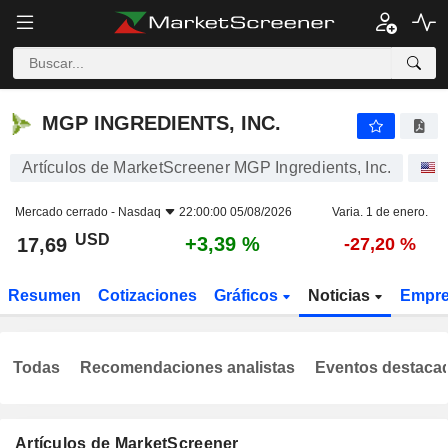
MGP INGREDIENTS, INC.
17,69
$
+3,39 %
MGP INGREDIENTS, INC.
Artículos de MarketScreener MGP Ingredients, Inc.
Mercado cerrado -
Nasdaq
22:00:00 05/08/2026
Varia. 1 de enero.
USD
+3,39 %
17,69
-27,20 %
Resumen
Cotizaciones
Gráficos
Noticias
Empr
Todas
Recomendaciones analistas
Eventos destaca
Artículos de MarketScreener