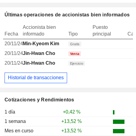
Últimas operaciones de accionistas bien informados
Accionista bien
Puesto
Fecha
informado
Tipo
principal
Can
20/11/24
Min-Kyeom Kim
Gratis
20/11/24
Jin-Hwan Cho
Venta
20/11/24
Jin-Hwan Cho
Ejercicio
Historial de transacciones
Cotizaciones y Rendimientos
1 día
+0,42 %
1 semana
+13,52 %
Mes en curso
+13,52 %