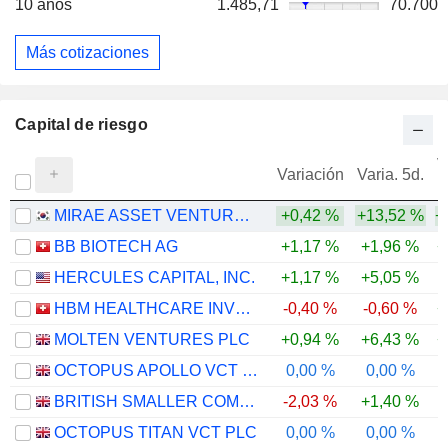
10 años
1.485,71
70.700
Más cotizaciones
Capital de riesgo
V
Variación
Varia. 5d.
MIRAE ASSET VENTURE INVESTMENT CO., LTD.
+0,42 %
+13,52 %
+
BB BIOTECH AG
+1,17 %
+1,96 %
+
HERCULES CAPITAL, INC.
+1,17 %
+5,05 %
-
HBM HEALTHCARE INVESTMENTS AG
-0,40 %
-0,60 %
+
MOLTEN VENTURES PLC
+0,94 %
+6,43 %
+
OCTOPUS APOLLO VCT PLC
0,00 %
0,00 %
BRITISH SMALLER COMPANIES VCT PLC
-2,03 %
+1,40 %
OCTOPUS TITAN VCT PLC
0,00 %
0,00 %
-