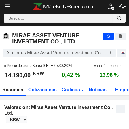
MIRAE ASSET VENTURE INVESTMENT CO., LTD.
14.190,00
₩
+0,42 %
MIRAE ASSET VENTURE
INVESTMENT CO., LTD.
Acciones Mirae Asset Venture Investment Co., Ltd.
Precio de cierre
Korea S.E.
07/08/2026
Varia. 1 de enero.
KRW
+0,42 %
14.190,00
+13,98 %
Resumen
Cotizaciones
Gráficos
Noticias
Empr
Valoración: Mirae Asset Venture Investment Co.,
Ltd.