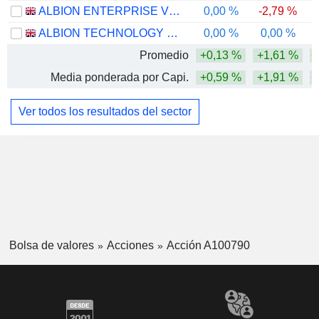
ALBION ENTERPRISE VCT PLC
0,00 %
-2,79 %
ALBION TECHNOLOGY & GENERAL VCT PLC
0,00 %
0,00 %
Promedio
+0,13 %
+1,61 %
+
Media ponderada por Capi.
+0,59 %
+1,91 %
+
Ver todos los resultados del sector
Bolsa de valores
Acciones
Acción A100790