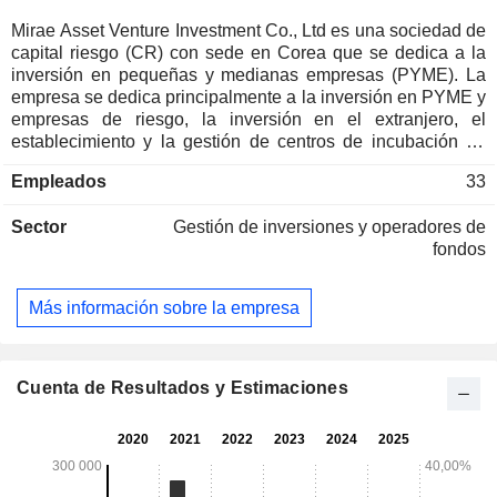
Mirae Asset Venture Investment Co., Ltd es una sociedad de
capital riesgo (CR) con sede en Corea que se dedica a la
inversión en pequeñas y medianas empresas (PYME). La
empresa se dedica principalmente a la inversión en PYME y
empresas de riesgo, la inversión en el extranjero, el
establecimiento y la gestión de centros de incubación de
empresas, así como la formación de fondos de capital riesgo
Empleados
33
(FCR). La empresa también ofrece servicios de oferta
pública inicial (OPI), fusiones y adquisiciones (F&A), gestión
Sector
Gestión de inversiones y operadores de
empresarial, consultoría y reestructuración.
fondos
Más información sobre la empresa
Cuenta de Resultados y Estimaciones