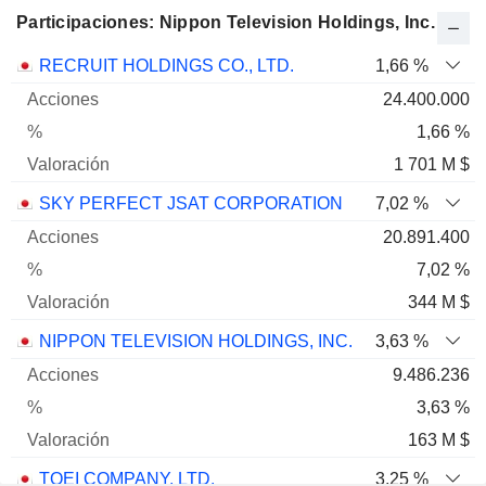
Participaciones: Nippon Television Holdings, Inc.
Nombre
Acciones
%
Valoración
RECRUIT HOLDINGS CO., LTD.
1,66 %
24.400.000
1,66 %
1 701 M $
SKY PERFECT JSAT CORPORATION
7,02 %
20.891.400
7,02 %
344 M $
NIPPON TELEVISION HOLDINGS, INC.
3,63 %
9.486.236
3,63 %
163 M $
TOEI COMPANY, LTD.
3,25 %