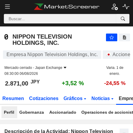
NIPPON TELEVISION HOLDINGS, INC.
2.871,00
¥
+3,52 %
NIPPON TELEVISION
HOLDINGS, INC.
Empresa Nippon Television Holdings, Inc.
Acciones
Mercado cerrado -
Japan Exchange
Varia. 1 de
08:30:00 06/08/2026
enero.
JPY
+3,52 %
2.871,00
-24,55 %
Resumen
Cotizaciones
Gráficos
Noticias
Empr
Perfil
Gobernanza
Accionariado
Operaciones de accionis
Descripción de la Actividad: Nippon Television