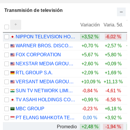
17 M $
Transmisión de televisión
THE FIRST BANK OF TOYAMA, LTD.
1,71 %
V
1.075.000
Variación
Varia. 5d.
1,71 %
NIPPON TELEVISION HOLDINGS, INC.
+3,52 %
-6,02 %
-
17 M $
WARNER BROS. DISCOVERY, INC.
+0,70 %
+2,57 %
+
WOWOW INC.
9,07 %
FOX CORPORATION
+5,67 %
+5,80 %
+
2.616.400
NEXSTAR MEDIA GROUP, INC.
+2,60 %
+0,09 %
9,07 %
RTL GROUP S.A.
+2,09 %
+1,69 %
16 M $
VERSANT MEDIA GROUP, INC.
+10,09 %
+11,13 %
IG PORT, INC.
9,85 %
SUN TV NETWORK LIMITED
-0,84 %
-4,61 %
-
1.992.000
TV ASAHI HOLDINGS CORPORATION
+0,99 %
-6,58 %
9,85 %
MBC GROUP
-0,23 %
+6,18 %
-
16 M $
PT ELANG MAHKOTA TEKNOLOGI TBK
0,00 %
+3,92 %
-
Promedio
+2,48 %
-1,94 %