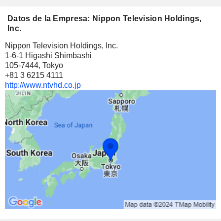
2.400.000
Datos de la Empresa: Nippon Television Holdings,
3,25 %
Inc.
85 M $
Nippon Television Holdings, Inc.
1-6-1 Higashi Shimbashi
HAKUHODO DY HOLDINGS INC
2,21 %
105-7444, Tokyo
8.620.000
+81 3 6215 4111
http://www.ntvhd.co.jp
2,21 %
61 M $
NOMURA HOLDINGS, INC.
0,11 %
3.300.626
0,11 %
29 M $
DENTSU GROUP INC.
0,34 %
898.000
0,34 %