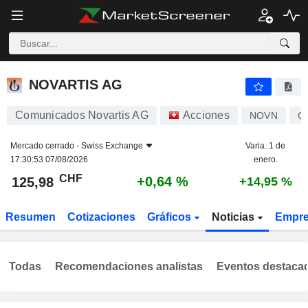
NOVARTIS AG
125,98
CHF
+0,64 %
NOVARTIS AG
Comunicados Novartis AG
Acciones
NOVN
C
Mercado cerrado -
Swiss Exchange
Varia. 1 de
17:30:53 07/08/2026
enero.
CHF
+0,64 %
125,98
+14,95 %
Resumen
Cotizaciones
Gráficos
Noticias
Empr
Todas
Recomendaciones analistas
Eventos destaca