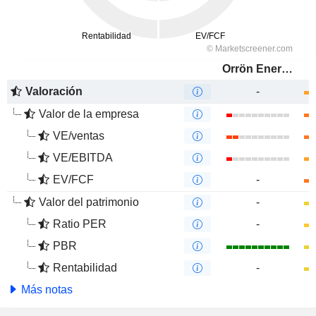
Orrön Energy AB
Valoración
-
Valor de la empresa
VE/ventas
VE/EBITDA
EV/FCF
-
Valor del patrimonio
-
Ratio PER
-
PBR
Rentabilidad
-
Más notas