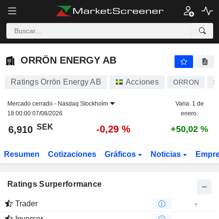
ORRÖN ENERGY AB
6,910
kr
-0,29 %
ORRÖN ENERGY AB
Ratings Orrön Energy AB
Acciones
ORRON
S
Mercado cerrado -
Nasdaq Stockholm
Varia. 1 de
18:00:00 07/08/2026
enero.
SEK
-0,29 %
6,910
+50,02 %
Resumen
Cotizaciones
Gráficos
Noticias
Empr
Ratings Surperformance
Trader
-
Inversor
-