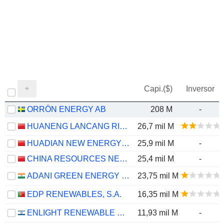
Capi.($)
Inversor
ORRÖN ENERGY AB
208 M
-
HUANENG LANCANG RIVER HYDROPOWER INC.
26,7 mil M
HUADIAN NEW ENERGY GROUP CORPORATION LIMITED
25,9 mil M
-
CHINA RESOURCES NEW ENERGY HOLDINGS COMPANY LIMITED
25,4 mil M
-
ADANI GREEN ENERGY LIMITED
23,75 mil M
EDP RENEWABLES, S.A.
16,35 mil M
ENLIGHT RENEWABLE ENERGY LTD
11,93 mil M
-