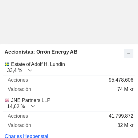
Accionistas: Orrön Energy AB
Nombre
Acciones
%
Valoración
Estate of Adolf H. Lundin
33,4 %
95.478.606
74 M kr
JNE Partners LLP
14,62 %
41.799.872
32 M kr
Charles Heppenstall