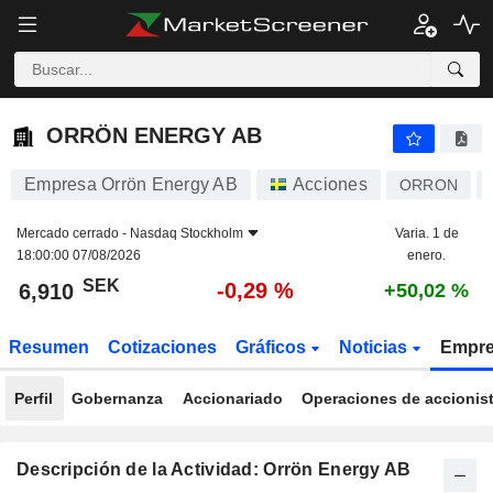
ORRÖN ENERGY AB
6,910
kr
-0,29 %
ORRÖN ENERGY AB
Empresa Orrön Energy AB
Acciones
ORRON
Mercado cerrado -
Nasdaq Stockholm
Varia. 1 de
18:00:00 07/08/2026
enero.
SEK
-0,29 %
6,910
+50,02 %
Resumen
Cotizaciones
Gráficos
Noticias
Empr
Perfil
Gobernanza
Accionariado
Operaciones de accionis
Descripción de la Actividad: Orrön Energy AB