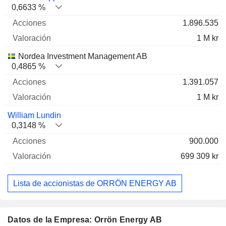
0,6633 %
1.896.535
1 M kr
Nordea Investment Management AB
0,4865 %
1.391.057
1 M kr
William Lundin
0,3148 %
900.000
699 309 kr
Lista de accionistas de ORRÖN ENERGY AB
Datos de la Empresa: Orrön Energy AB