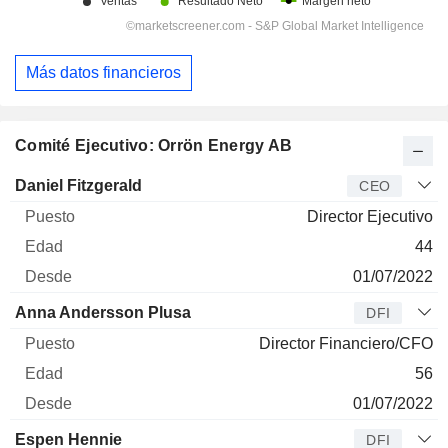
Más datos financieros
Comité Ejecutivo: Orrön Energy AB
Director
Puesto
Edad
Desde
Daniel Fitzgerald
CEO
Director Ejecutivo
44
01/07/2022
Anna Andersson Plusa
DFI
Director Financiero/CFO
56
01/07/2022
Espen Hennie
DFI