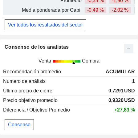
Promedio
-0,34 %
-1,90 %
+
Media ponderada por Capi.
-0,49 %
-2,02 %
+
Ver todos los resultados del sector
Consenso de los analistas
Venta
Compra
Recomendación promedio
ACUMULAR
Numero de análisis
1
Último precio de cierre
0,7291
USD
Precio objetivo promedio
0,9320
USD
Diferencia / Objetivo Promedio
+27,83 %
Consenso