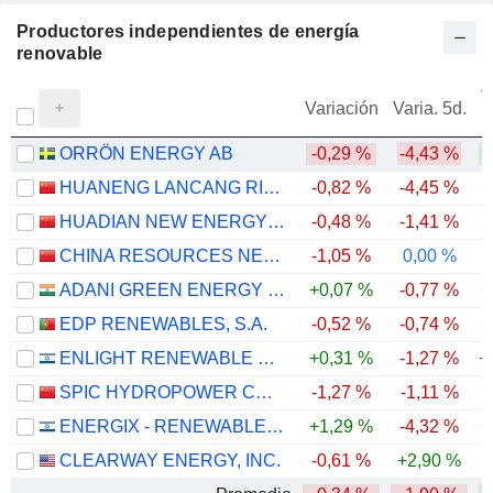
Productores independientes de energía
renovable
V
Variación
Varia. 5d.
ORRÖN ENERGY AB
-0,29 %
-4,43 %
+
HUANENG LANCANG RIVER HYDROPOWER INC.
-0,82 %
-4,45 %
HUADIAN NEW ENERGY GROUP CORPORATION LIMITED
-0,48 %
-1,41 %
-
CHINA RESOURCES NEW ENERGY HOLDINGS COMPANY LIMITED
-1,05 %
0,00 %
ADANI GREEN ENERGY LIMITED
+0,07 %
-0,77 %
+
EDP RENEWABLES, S.A.
-0,52 %
-0,74 %
+
ENLIGHT RENEWABLE ENERGY LTD
+0,31 %
-1,27 %
+
SPIC HYDROPOWER CO., LTD.
-1,27 %
-1,11 %
ENERGIX - RENEWABLE ENERGIES LTD.
+1,29 %
-4,32 %
+
CLEARWAY ENERGY, INC.
-0,61 %
+2,90 %