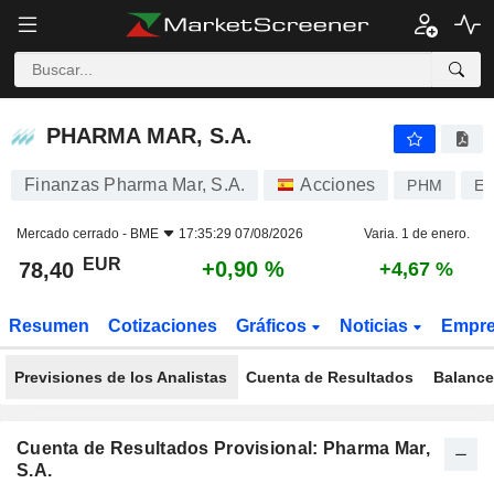
PHARMA MAR, S.A.
78,40
€
+0,90 %
PHARMA MAR, S.A.
Finanzas Pharma Mar, S.A.
Acciones
PHM
ES
Mercado cerrado -
BME
17:35:29 07/08/2026
Varia. 1 de enero.
EUR
+0,90 %
78,40
+4,67 %
Resumen
Cotizaciones
Gráficos
Noticias
Empr
Previsiones de los Analistas
Cuenta de Resultados
Balance
Cuenta de Resultados Provisional: Pharma Mar,
S.A.