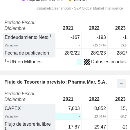
Período Fiscal:
2021
2022
2023
Diciembre
1
Endeudamiento Neto
-167
-193
-12
Variación
-
-15,57 %
33,16
Fecha de publicación
28/2/22
28/2/23
28/2/2
1
EUR en Millones
Datos estimados
Flujo de Tesorería previsto: Pharma Mar, S.A.
Período Fiscal:
2021
2022
2023
Diciembre
1
CAPEX
7,803
8,852
15,9
Variación
-
13,44 %
80,25
Flujo de tesorería libre
17,87
29,47
-29,
1