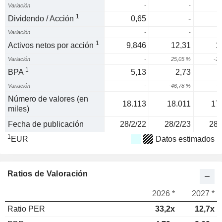
Variación
-
-
1
Dividendo / Acción
0,65
-
Variación
-
-
1
Activos netos por acción
9,846
12,31
1
Variación
-
25,05 %
-10
1
BPA
5,13
2,73
Variación
-
-46,78 %
-9
Número de valores (en
18.113
18.011
17
miles)
Fecha de publicación
28/2/22
28/2/23
28/
1
EUR
Datos estimados
Ratios de Valoración
2026 *
2027 *
Ratio PER
33,2x
12,7x