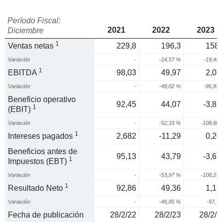
Período Fiscal:
2021
2022
2023
Diciembre
1
Ventas netas
229,8
196,3
158,
Variación
-
-14,57 %
-19,45
1
EBITDA
98,03
49,97
2,08
Variación
-
-49,02 %
-95,83
Beneficio operativo
92,45
44,07
-3,82
1
(EBIT)
Variación
-
-52,33 %
-108,68
1
Intereses pagados
2,682
-11,29
0,20
Beneficios antes de
95,13
43,79
-3,62
1
Impuestos (EBT)
Variación
-
-53,97 %
-108,27
1
Resultado Neto
92,86
49,36
1,13
Variación
-
-46,85 %
-97,7
Fecha de publicación
28/2/22
28/2/23
28/2/2