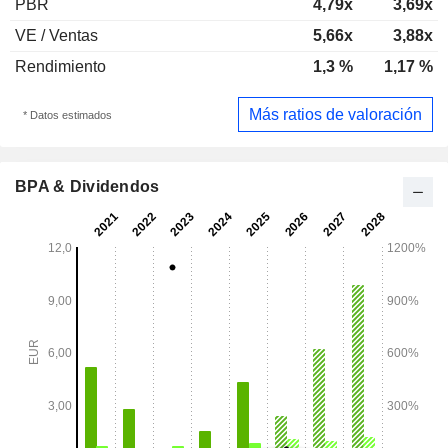
PBR
4,79x
3,69x
VE / Ventas
5,66x
3,88x
Rendimiento
1,3 %
1,17 %
Más ratios de valoración
* Datos estimados
BPA & Dividendos