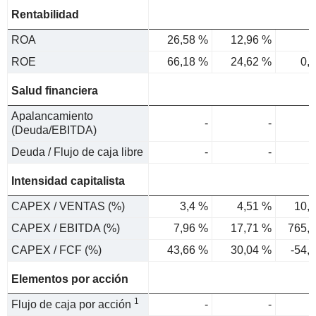
Rentabilidad
ROA
26,58 %
12,96 %
ROE
66,18 %
24,62 %
0,
Salud financiera
Apalancamiento
-
-
(Deuda/EBITDA)
Deuda / Flujo de caja libre
-
-
Intensidad capitalista
CAPEX / VENTAS (%)
3,4 %
4,51 %
10,
CAPEX / EBITDA (%)
7,96 %
17,71 %
765,
CAPEX / FCF (%)
43,66 %
30,04 %
-54,
Elementos por acción
1
Flujo de caja por acción
-
-