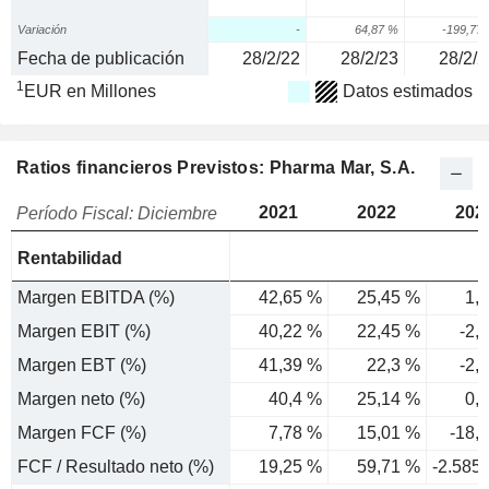
Variación
-
64,87 %
-199,77
Fecha de publicación
28/2/22
28/2/23
28/2/2
1
EUR en Millones
Datos estimados
Ratios financieros Previstos: Pharma Mar, S.A.
2021
2022
202
Período Fiscal: Diciembre
Rentabilidad
Margen EBITDA (%)
42,65 %
25,45 %
1,
Margen EBIT (%)
40,22 %
22,45 %
-2,
Margen EBT (%)
41,39 %
22,3 %
-2,
Margen neto (%)
40,4 %
25,14 %
0,
Margen FCF (%)
7,78 %
15,01 %
-18,
FCF / Resultado neto (%)
19,25 %
59,71 %
-2.585