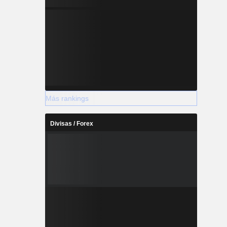
Más rankings
Divisas / Forex