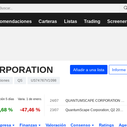
omendaciones
Carteras
Listas
Trading
Screener
RPORATION
Añadir a una lista
Informe
ciones
QS
US74767V1098
ción 5 días
Varia. 1 de enero.
24/07
QUANTUMSCAPE CORPORATION : Deutsche Bank Securities da una recomendación neutral
,68 %
-47,46 %
23/07
QuantumScape Corporation, Q2 2026 Earnings Call, Jul 22, 2026
presa
Finanzas
Valoración
Consenso
Ratings
Age