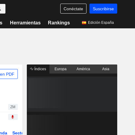
Conéctate
Suscribirse
s
Herramientas
Rankings
Edición España
Índices
Europa
América
Asia
 en PDF
ZM
nda
Sector
Derivados
ETFs