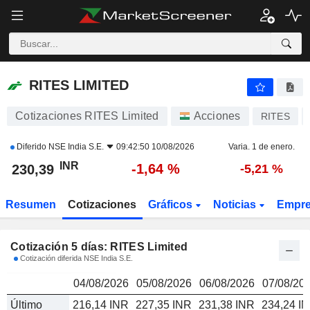
RITES LIMITED
230,39
₹
RITES LIMITED
Cotizaciones RITES Limited
Acciones
RITES
Diferido
NSE India S.E.
09:42:50 10/08/2026
Varia. 1 de enero.
INR
-1,64 %
230,39
-5,21 %
Resumen
Cotizaciones
Gráficos
Noticias
Empr
Cotización 5 días: RITES Limited
Cotización diferida NSE India S.E.
04/08/2026
05/08/2026
06/08/2026
07/08/20
Último
216,14 INR
227,35 INR
231,38 INR
234,24 I