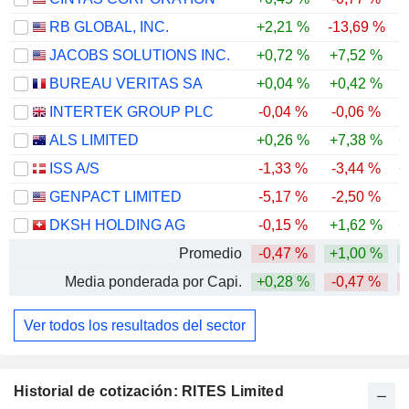
RB GLOBAL, INC.
+2,21 %
-13,69 %
-
JACOBS SOLUTIONS INC.
+0,72 %
+7,52 %
BUREAU VERITAS SA
+0,04 %
+0,42 %
INTERTEK GROUP PLC
-0,04 %
-0,06 %
+
ALS LIMITED
+0,26 %
+7,38 %
+
ISS A/S
-1,33 %
-3,44 %
+
GENPACT LIMITED
-5,17 %
-2,50 %
-
DKSH HOLDING AG
-0,15 %
+1,62 %
+
Promedio
-0,47 %
+1,00 %
Media ponderada por Capi.
+0,28 %
-0,47 %
Ver todos los resultados del sector
Historial de cotización: RITES Limited