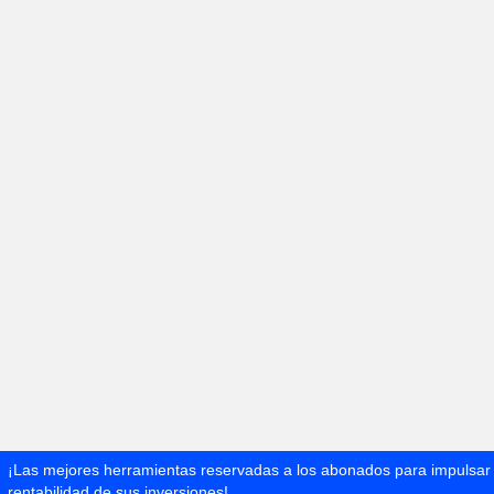
¡Las mejores herramientas reservadas a los abonados para impulsar 
rentabilidad de sus inversiones!