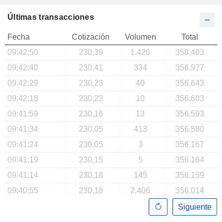
Últimas transacciones
Fecha
Cotización
Volumen
Total
09:42:50
230,39
1.426
358.403
09:42:40
230,41
334
356.977
09:42:29
230,23
40
356.643
09:42:18
230,23
10
356.603
09:41:59
230,16
13
356.593
09:41:34
230,05
413
356.580
09:41:24
230,05
3
356.167
09:41:19
230,15
5
356.164
09:41:14
230,18
145
356.159
09:40:55
230,18
2.406
356.014
Siguiente