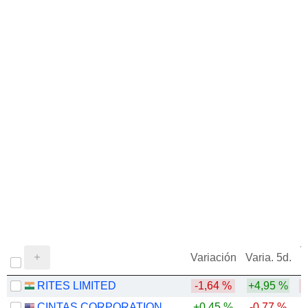
V
Variación
Varia. 5d.
RITES LIMITED
-1,64 %
+4,95 %
CINTAS CORPORATION
+0,45 %
-0,77 %
-