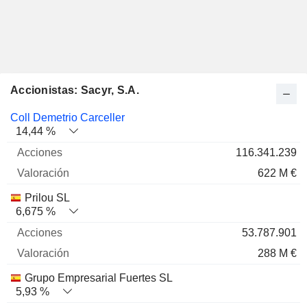
Accionistas: Sacyr, S.A.
Nombre
Acciones
%
Valoración
Coll Demetrio Carceller
14,44 %
116.341.239
622 M €
Prilou SL
6,675 %
53.787.901
288 M €
Grupo Empresarial Fuertes SL
5,93 %