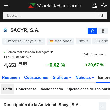
SACYR, S.A.
4,653
€
+0,02 %
SACYR, S.A.
Empresa Sacyr, S.A.
Acciones
SCYR
ES01828
Tiempo real estimado
Tradegate
Varia. 1 de enero.
14:44:43 06/08/2026
EUR
+0,02 %
4,653
+20,67 %
Resumen
Cotizaciones
Gráficos
Noticias
Empr
Perfil
Gobernanza
Accionariado
Operaciones de accionis
Descripción de la Actividad: Sacyr, S.A.