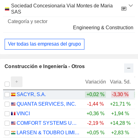
Sociedad Concesionaria Vial Montes de Maria
SAS
Engineering & Construction
Ver todas las empresas del grupo
Construcción e Ingeniería - Otros
V
Variación
Varia. 5d.
SACYR, S.A.
+0,02 %
-3,30 %
+
QUANTA SERVICES, INC.
-1,44 %
+21,71 %
+
VINCI
+0,36 %
+1,94 %
COMFORT SYSTEMS USA, INC.
-2,19 %
+14,28 %
+
LARSEN & TOUBRO LIMITED
+0,05 %
+2,83 %
+