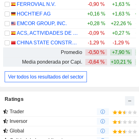
FERROVIAL N.V.
-0,90 %
+1,63 %
+
HOCHTIEF AG
+0,16 %
+1,63 %
+
EMCOR GROUP, INC.
+0,28 %
+22,26 %
+
ACS, ACTIVIDADES DE CONSTRUCCIÓN Y SERVICIOS, S.A.
-0,09 %
+0,27 %
+
CHINA STATE CONSTRUCTION ENGINEERING CORPORATION LIMITED
-1,29 %
-1,29 %
-
Promedio
-0,50 %
+7,90 %
+
Media ponderada por Capi.
-0,64 %
+10,21 %
+
Ver todos los resultados del sector
Ratings
Trader
Inversor
Global