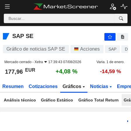
SAP SE
177,96
€
+4,08 %
SAP SE
Gráfico de noticias SAP SE
Acciones
SAP
DE
Mercado cerrado -
Xetra
17:39:43 07/08/2026
Varia. 1 de enero.
EUR
+4,08 %
177,96
-14,59 %
Resumen
Cotizaciones
Gráficos
Noticias
Empr
Análisis técnico
Gráfico Estático
Gráfico Total Return
Grá