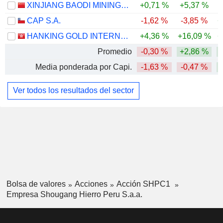
XINJIANG BAODI MINING CO., LTD.
+0,71 %
+5,37 %
CAP S.A.
-1,62 %
-3,85 %
+
HANKING GOLD INTERNATIONAL LIMITED
+4,36 %
+16,09 %
+
Promedio
-0,30 %
+2,86 %
Media ponderada por Capi.
-1,63 %
-0,47 %
Ver todos los resultados del sector
Bolsa de valores
Acciones
Acción SHPC1
Empresa Shougang Hierro Peru S.a.a.