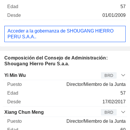
57
01/01/2009
Acceder a la gobernanza de SHOUGANG HIERRO
PERU S.A.A..
Composición del Consejo de Administración:
Shougang Hierro Peru S.a.a.
Administrador
Puesto
Edad
Desde
Yi Min Wu
BRD
Director/Miembro de la Junta
57
17/02/2017
Xiang Chun Meng
BRD
Director/Miembro de la Junta
60