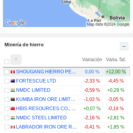
Minería de hierro
V
Variación
Varia. 5d.
SHOUGANG HIERRO PERU S.A.A.
0,00 %
+12,00 %
FORTESCUE LTD
-2,33 %
-4,45 %
NMDC LIMITED
-0,59 %
+0,29 %
+
KUMBA IRON ORE LIMITED
-1,02 %
-3,05 %
-
HBIS RESOURCES CO., LTD.
+0,07 %
-0,14 %
NMDC STEEL LIMITED
-2,16 %
+2,81 %
+
LABRADOR IRON ORE ROYALTY CORPORATION
-0,41 %
+1,85 %