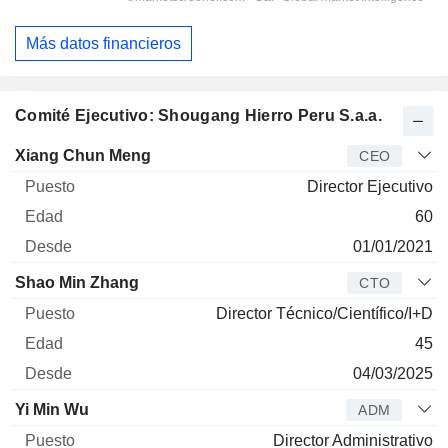
Más datos financieros
Comité Ejecutivo: Shougang Hierro Peru S.a.a.
Director
Puesto
Edad
Desde
Xiang Chun Meng
CEO
Director Ejecutivo
60
01/01/2021
Shao Min Zhang
CTO
Director Técnico/Científico/I+D
45
04/03/2025
Yi Min Wu
ADM
Director Administrativo