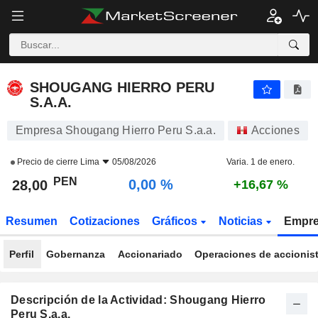
SHOUGANG HIERRO PERU S.A.A.
28,00
S/.
0,00 %
SHOUGANG HIERRO PERU
S.A.A.
Empresa Shougang Hierro Peru S.a.a.
Acciones
Precio de cierre
Lima
05/08/2026
Varia. 1 de enero.
PEN
0,00 %
28,00
+16,67 %
Resumen
Cotizaciones
Gráficos
Noticias
Empr
Perfil
Gobernanza
Accionariado
Operaciones de accionis
Descripción de la Actividad: Shougang Hierro
Peru S.a.a.