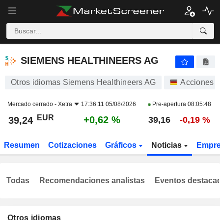
SIEMENS HEALTHINEERS AG
39,24
€
+0,62 %
SIEMENS HEALTHINEERS AG
Otros idiomas Siemens Healthineers AG
Acciones
Mercado cerrado -
Xetra
17:36:11 05/08/2026
Pre-apertura
08:05:48
EUR
+0,62 %
39,24
39,16
-0,19 %
Resumen
Cotizaciones
Gráficos
Noticias
Empr
Todas
Recomendaciones analistas
Eventos destaca
Otros idiomas