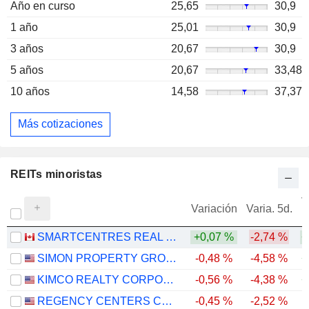
Año en curso
25,65
30,9
1 año
25,01
30,9
3 años
20,67
30,9
5 años
20,67
33,48
10 años
14,58
37,37
Más cotizaciones
REITs minoristas
V
Variación
Varia. 5d.
SMARTCENTRES REAL ESTATE INVESTMENT TRUST
+0,07 %
-2,74 %
+
SIMON PROPERTY GROUP, INC.
-0,48 %
-4,58 %
+
KIMCO REALTY CORPORATION
-0,56 %
-4,38 %
+
REGENCY CENTERS CORPORATION
-0,45 %
-2,52 %