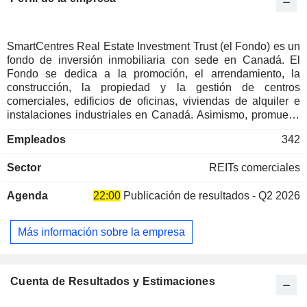
SmartCentres Real Estate Investment Trust (el Fondo) es un
fondo de inversión inmobiliaria con sede en Canadá. El
Fondo se dedica a la promoción, el arrendamiento, la
construcción, la propiedad y la gestión de centros
comerciales, edificios de oficinas, viviendas de alquiler e
instalaciones industriales en Canadá. Asimismo, promueve
la construcción de apartamentos, viviendas adosadas e
Empleados
342
instalaciones de almacenamiento en todo el país. La cartera
del Fondo cuenta con aproximadamente 198 propiedades
Sector
REITs comerciales
estratégicamente ubicadas en comunidades de todo el país.
Entre sus propiedades en alquiler se incluyen 411 Church,
Agenda
22:00
Publicación de resultados - Q2 2026
Aurora South, Alliston, Barrie Lakeshore, Carleton Place,
Charlottetown, Cobourg y otras. Entre las filiales del
Fideicomiso se encuentran Smart Limited Partnership,
Más información sobre la empresa
Smart Limited Partnership II, Smart Limited Partnership III,
Smart Limited Partnership IV, Smart Oshawa South Limited
Partnership, Smart Oshawa Taunton Limited Partnership,
Smart Boxgrove Limited Partnership, ONR Limited
Cuenta de Resultados y Estimaciones
Partnership, ONR Limited Partnership I y SmartVMC West
Limited Partnership.