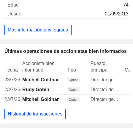
74
01/05/2013
Más información privilegiada
Últimas operaciones de accionistas bien informados
Accionista bien
Puesto
Fecha
informado
Tipo
principal
Can
23/7/26
Mitchell Goldhar
Director general
5
Option
23/7/26
Rudy Gobin
Director de inversiones
Option
23/7/26
Mitchell Goldhar
Director general
5
Option
Historial de transacciones