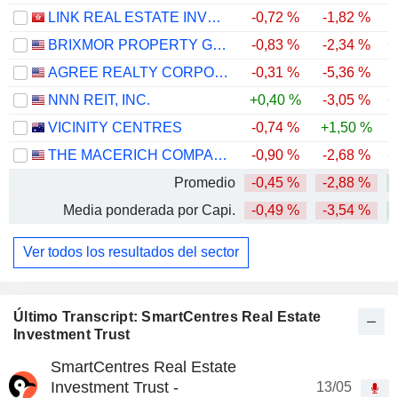
LINK REAL ESTATE INVESTMENT TRUST
-0,72 %
-1,82 %
-
BRIXMOR PROPERTY GROUP INC.
-0,83 %
-2,34 %
+
AGREE REALTY CORPORATION
-0,31 %
-5,36 %
NNN REIT, INC.
+0,40 %
-3,05 %
+
VICINITY CENTRES
-0,74 %
+1,50 %
THE MACERICH COMPANY
-0,90 %
-2,68 %
+
Promedio
-0,45 %
-2,88 %
+
Media ponderada por Capi.
-0,49 %
-3,54 %
+
Ver todos los resultados del sector
Último Transcript: SmartCentres Real Estate
Investment Trust
SmartCentres Real Estate
Investment Trust -
13/05