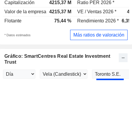
Capitalización
4215,37 M
Ratio PER 2026 *
Valor de la empresa
4215,37 M
VE / Ventas 2026 *
4,
Flotante
75,44 %
Rendimiento 2026 *
6,35
Más ratios de valoración
* Datos estimados
Gráfico: SmartCentres Real Estate Investment
Trust