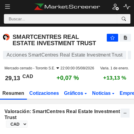
SMARTCENTRES REAL ESTATE INVESTMENT TRUST
29,13
$
+0,07 %
SMARTCENTRES REAL
ESTATE INVESTMENT TRUST
Acciones SmartCentres Real Estate Investment Trust
Mercado cerrado -
Toronto S.E.
22:00:00 05/08/2026
Varia. 1 de enero.
CAD
+0,07 %
29,13
+13,13 %
Resumen
Cotizaciones
Gráficos
Noticias
Empr
Valoración: SmartCentres Real Estate Investment
Trust