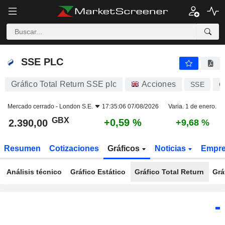
SSE PLC
2.390,00
p
+0,59 %
SSE PLC
Gráfico Total Return SSE plc
Acciones
SSE
G
Mercado cerrado -
London S.E.
17:35:06 07/08/2026
Varia. 1 de enero.
GBX
+0,59 %
2.390,00
+9,68 %
Resumen
Cotizaciones
Gráficos
Noticias
Empr
Análisis técnico
Gráfico Estático
Gráfico Total Return
Grá