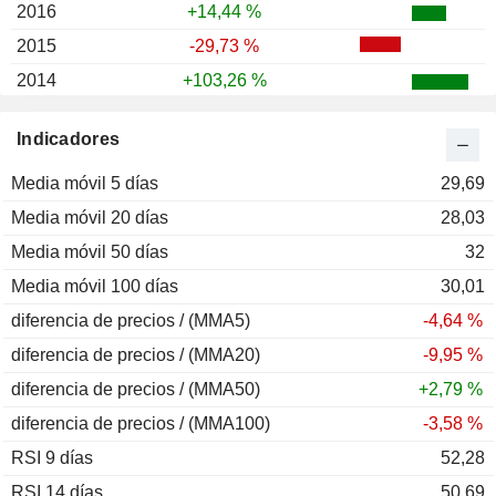
2016
+14,44 %
2015
-29,73 %
2014
+103,26 %
2013
+68,24 %
Indicadores
2012
-34,95 %
Media móvil 5 días
2011
+35,88 %
29,69
Media móvil 20 días
2010
+3,78 %
28,03
Media móvil 50 días
2009
+75,67 %
32
Media móvil 100 días
2008
-17,47 %
30,01
diferencia de precios / (MMA5)
2007
-12,44 %
-4,64 %
diferencia de precios / (MMA20)
-9,95 %
diferencia de precios / (MMA50)
+2,79 %
diferencia de precios / (MMA100)
-3,58 %
RSI 9 días
52,28
RSI 14 días
50,69