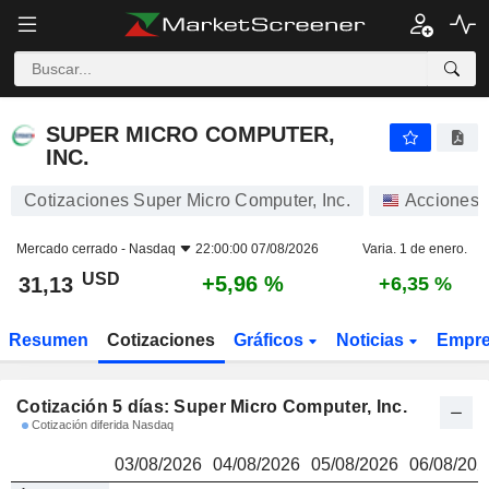
SUPER MICRO COMPUTER, INC.
31,13
$
SUPER MICRO COMPUTER,
INC.
Cotizaciones Super Micro Computer, Inc.
Acciones
Mercado cerrado -
Nasdaq
22:00:00 07/08/2026
Varia. 1 de enero.
USD
+5,96 %
31,13
+6,35 %
Resumen
Cotizaciones
Gráficos
Noticias
Empr
Cotización 5 días: Super Micro Computer, Inc.
Cotización diferida Nasdaq
03/08/2026
04/08/2026
05/08/2026
06/08/202