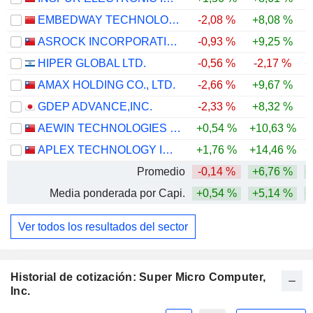
EMBEDWAY TECHNOLOGIES (SHANGHAI) CORPORATION
-2,08 %
+8,08 %
-
ASROCK INCORPORATION
-0,93 %
+9,25 %
-
HIPER GLOBAL LTD.
-0,56 %
-2,17 %
+
AMAX HOLDING CO., LTD.
-2,66 %
+9,67 %
-
GDEP ADVANCE,INC.
-2,33 %
+8,32 %
-
AEWIN TECHNOLOGIES CO.,LTD.
+0,54 %
+10,63 %
-
APLEX TECHNOLOGY INC.
+1,76 %
+14,46 %
+
Promedio
-0,14 %
+6,76 %
+
Media ponderada por Capi.
+0,54 %
+5,14 %
+
Ver todos los resultados del sector
Historial de cotización: Super Micro Computer,
Inc.