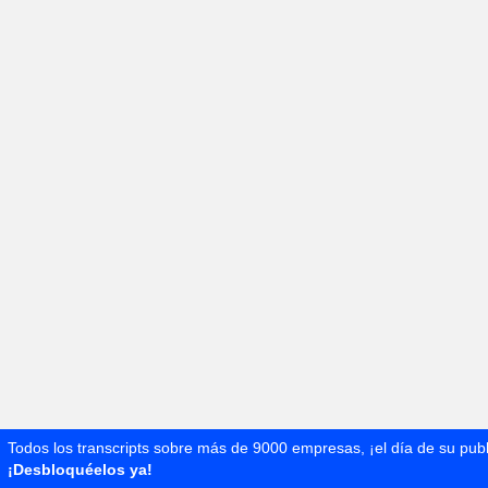
Todos los transcripts sobre más de 9000 empresas, ¡el día de su publ
¡Desbloquéelos ya!