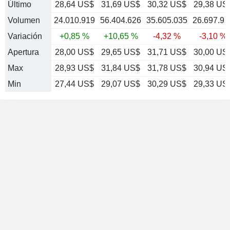
Último
28,64 US$
31,69 US$
30,32 US$
29,38 US
Volumen
24.010.919
56.404.626
35.605.035
26.697.95
Variación
+0,85 %
+10,65 %
-4,32 %
-3,10 %
Apertura
28,00 US$
29,65 US$
31,71 US$
30,00 US
Max
28,93 US$
31,84 US$
31,78 US$
30,94 US
Min
27,44 US$
29,07 US$
30,29 US$
29,33 US