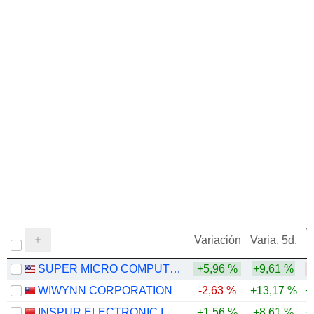
V
Variación
Varia. 5d.
SUPER MICRO COMPUTER, INC.
+5,96 %
+9,61 %
-
WIWYNN CORPORATION
-2,63 %
+13,17 %
+
INSPUR ELECTRONIC INFORMATION INDUSTRY CO., LTD.
+1,56 %
+8,61 %
+