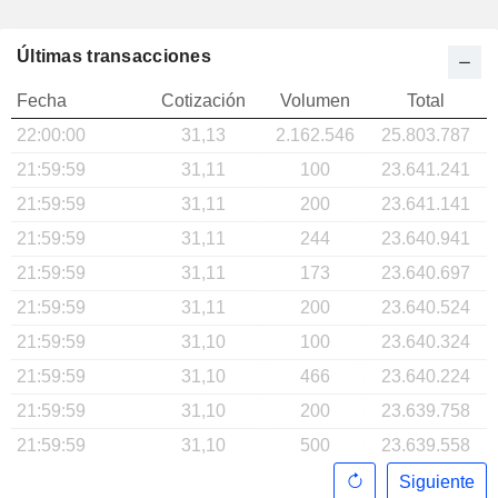
Últimas transacciones
Fecha
Cotización
Volumen
Total
22:00:00
31,13
2.162.546
25.803.787
21:59:59
31,11
100
23.641.241
21:59:59
31,11
200
23.641.141
21:59:59
31,11
244
23.640.941
21:59:59
31,11
173
23.640.697
21:59:59
31,11
200
23.640.524
21:59:59
31,10
100
23.640.324
21:59:59
31,10
466
23.640.224
21:59:59
31,10
200
23.639.758
21:59:59
31,10
500
23.639.558
Siguiente