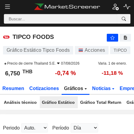
TIPCO FOODS
6,750
฿
-0,74 %
TIPCO FOODS
Gráfico Estático Tipco Foods
Acciones
TIPCO
Precio de cierre
Thailand S.E.
07/08/2026
Varia. 1 de enero.
THB
-0,74 %
6,750
-11,18 %
Resumen
Cotizaciones
Gráficos
Noticias
Empr
Análisis técnico
Gráfico Estático
Gráfico Total Return
Grá
Periodo
Período