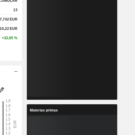
CUMULAR
13
7,742
EUR
%
4,98 %
10,22
EUR
%
35,19 %
+32,05 %
x
0,34x
x
1,04x
%
3,72 %
%
35,72 %
Materias primas
%
108,33 %