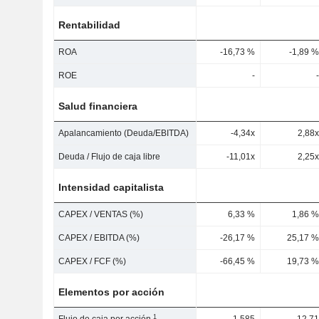
Rentabilidad
ROA
-16,73 %
-1,89 %
ROE
-
-
Salud financiera
Apalancamiento (Deuda/EBITDA)
-4,34x
2,88x
Deuda / Flujo de caja libre
-11,01x
2,25x
Intensidad capitalista
CAPEX / VENTAS (%)
6,33 %
1,86 %
CAPEX / EBITDA (%)
-26,17 %
25,17 %
CAPEX / FCF (%)
-66,45 %
19,73 %
Elementos por acción
1