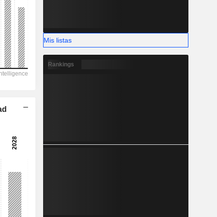
-
Mis listas
Rankings
ad