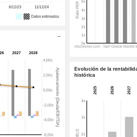
6/12/23
11/12/24
10/12/25
-
-
Datos estimados
Evolución de la rentabilid
histórica