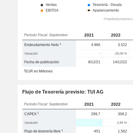
2021
2022
Período Fiscal: Septiembre
1
Endeudamiento Neto
4.966
3.522
Variación
-
-29,08 %
Fecha de publicación
8/12/21
14/12/22
1
EUR en Millones
Flujo de Tesorería previsto: TUI AG
2021
2022
Período Fiscal: Septiembre
1
CAPEX
299,7
308,2
Variación
-
2,84 %
1
Flujo de tesorería libre
-451
1.562