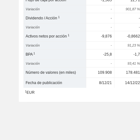
Flujo de caja por acción
-1,585
12,71
Variación
-
901,87 %
1
Dividendo / Acción
-
-
Variación
-
-
1
Activos netos por acción
-9,876
-0,8662
Variación
-
91,23 %
1
BPA
-25,8
-1,7
Variación
-
93,41 %
Número de valores (en miles)
109.908
178.481
Fecha de publicación
8/12/21
14/12/22
1
EUR