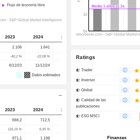
2023
2024
2025
2026
2027
2.106
1.641
1.305
1.478
1.174
-40,2 %
-22,08 %
-20,48 %
13,26 %
-20,57 %
Ratings
6/12/23
11/12/24
10/12/25
-
-
Trader
Datos estimados
Inversor
Global
Calidad de las
publicaciones
2023
2024
2025
2026
2027
ESG MSCI
666,2
712,5
738,9
919,7
927,8
116,16 %
6,95 %
3,71 %
24,46 %
0,89 %
971,1
1.198
458
163,9
738,7