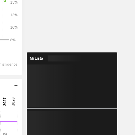
2028
25.169
2,22 %
2.620
Mi Lista
7,27 %
1.662
8,58 %
-294,2
1.322
11,58 %
853,8
18,78 %