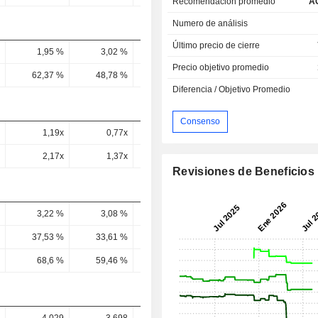
Recomendación promedio
A
Numero de análisis
Último precio de cierre
1,95 %
3,02 %
3,58 %
3,07 %
4,38 
Precio objetivo promedio
62,37 %
48,78 %
46,78 %
30,12 %
36,55 
Diferencia / Objetivo Promedio
Consenso
1,19x
0,77x
0,57x
0,68x
0,48
2,17x
1,37x
2,85x
9,01x
1,59
Revisiones de Beneficios
3,22 %
3,08 %
3,06 %
3,87 %
3,77 
37,53 %
33,61 %
32,52 %
42,11 %
37,99 
68,6 %
59,46 %
161,33 %
561,11 %
125,6 