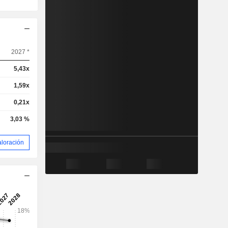
2027 *
5,43x
1,59x
0,21x
3,03 %
aloración