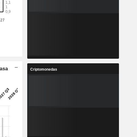
5
3,936
%
15,59 %
8
0,2724
%
16,04 %
5
5,602
%
15,38 %
6
1,672
%
17,2 %
Tasa
Criptomonedas
1
507.431
-
-