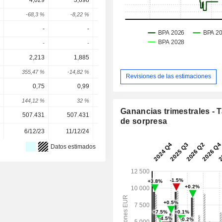
4,029
3,698
3,688
3,096
3,40
-68,3 %
-8,22 %
-0,28 %
-16,05 %
10,01 
-
-
0,1
0,1658
0,234
-
-
-
65,75 %
41,64 
2,213
1,885
3,473
3,926
4,85
355,47 %
-14,82 %
84,27 %
13,02 %
23,69 
Revisiones de las estimaciones
0,75
0,99
1,17
1,136
1,42
144,12 %
32 %
18,18 %
-2,93 %
25,58 
Ganancias trimestrales - 
507.431
507.431
507.431
507.431
507.43
de sorpresa
6/12/23
11/12/24
10/12/25
-
Datos estimados