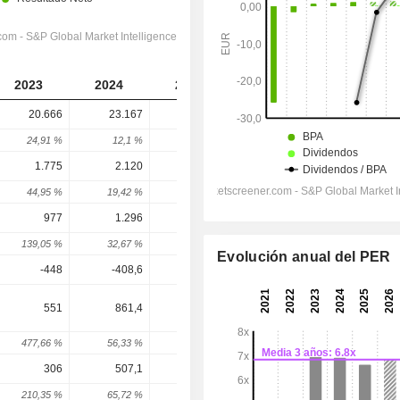
2023
2024
2025
2026
2027
20.666
23.167
24.179
23.766
24.622
24,91 %
12,1 %
4,37 %
-1,71 %
3,6 %
1.775
2.120
2.272
2.184
2.442
44,95 %
19,42 %
7,18 %
-3,87 %
11,81 %
977
1.296
1.413
1.314
1.531
139,05 %
32,67 %
9,01 %
-7,02 %
16,54 %
Evolución anual del PER
-448
-408,6
-334,7
-316,9
-310,2
551
861,4
1.034
1.024
1.185
477,66 %
56,33 %
20,04 %
-0,99 %
15,76 %
306
507,1
635,9
560,6
718,8
210,35 %
65,72 %
25,4 %
-11,84 %
28,22 %