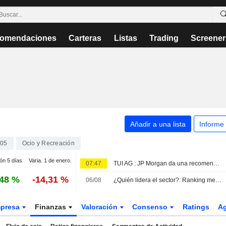
omendaciones
Carteras
Listas
Trading
Screener
Añadir a una lista
Informe
05
Ocio y Recreación
ión 5 días
Varia. 1 de enero.
07:47
TUI AG : JP Morgan da una recomendación de compra
,48 %
-14,31 %
06/08
¿Quién lidera el sector?: Ranking medioambiental de Nabu para las navieras de cruceros
presa
Finanzas
Valoración
Consenso
Ratings
A