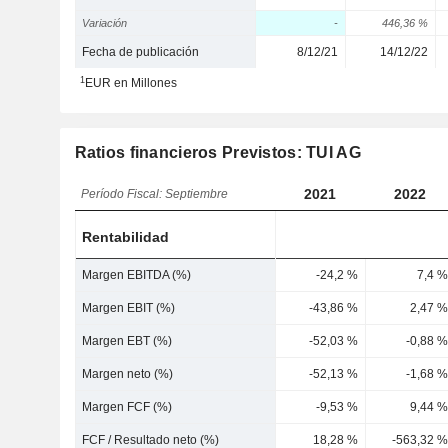
Variación
-
446,36 %
Fecha de publicación
8/12/21
14/12/22
1
EUR en Millones
Ratios financieros Previstos: TUI AG
2021
2022
Período Fiscal: Septiembre
Rentabilidad
Margen EBITDA (%)
-24,2 %
7,4 %
Margen EBIT (%)
-43,86 %
2,47 %
Margen EBT (%)
-52,03 %
-0,88 %
Margen neto (%)
-52,13 %
-1,68 %
Margen FCF (%)
-9,53 %
9,44 %
FCF / Resultado neto (%)
18,28 %
-563,32 %