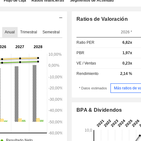
Flujo de caja
Ratios financieras
Segmentos de Actividad
Ratios de Valoración
Anual
Trimestral
Semestral
2026 *
Ratio PER
6,82x
PBR
1,97x
VE / Ventas
0,23x
Rendimiento
2,14 %
Más ratios de v
* Datos estimados
BPA & Dividendos