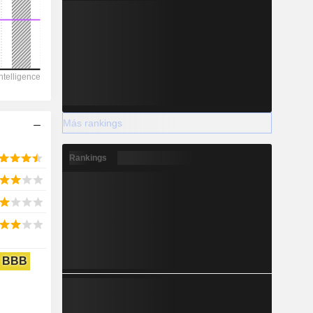
2028
899
Más rankings
-23,42 %
-
Rankings
2028
BBB
935,9
0,87 %
863,9