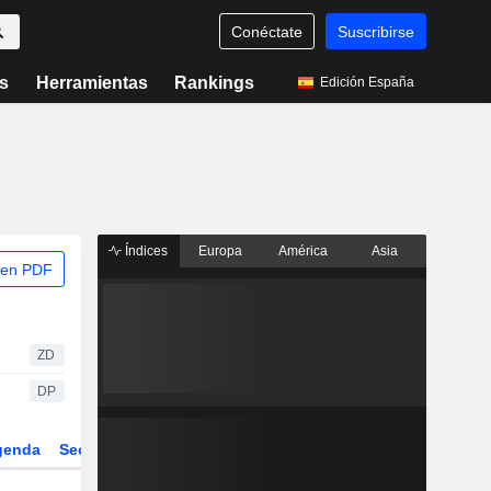
Conéctate
Suscribirse
s
Herramientas
Rankings
Edición España
Índices
Europa
América
Asia
 en PDF
ZD
DP
genda
Sector
Derivados
ETFs