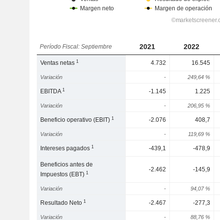
2021
2022
Período Fiscal: Septiembre
1
Ventas netas
4.732
16.545
Variación
-
249,64 %
1
EBITDA
-1.145
1.225
Variación
-
206,95 %
1
Beneficio operativo (EBIT)
-2.076
408,7
Variación
-
119,69 %
1
Intereses pagados
-439,1
-478,9
Beneficios antes de
-2.462
-145,9
1
Impuestos (EBT)
Variación
-
94,07 %
1
Resultado Neto
-2.467
-277,3
Variación
-
88,76 %