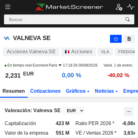
VALNEVA SE
2,231
€
0,00 %
VALNEVA SE
Acciones Valneva SE
Acciones
VLA
FR00040
En tiempo real
Euronext Paris
17:18:26 06/08/2026
Varia. 1 de enero.
EUR
0,00 %
2,231
-40,02 %
Resumen
Cotizaciones
Gráficos
Noticias
Empr
Valoración: Valneva SE
Capitalización
423 M
Ratio PER 2026 *
-6,08x
Valor de la empresa
551 M
VE / Ventas 2026 *
3,63x