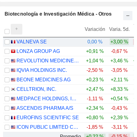
Biotecnología e Investigación Médica - Otros
V
Variación
Varia. 5d.
VALNEVA SE
0,00 %
+3,00 %
-
LONZA GROUP AG
+0,91 %
-0,67 %
REVOLUTION MEDICINES, INC.
+1,04 %
+3,46 %
+
IQVIA HOLDINGS INC.
-2,50 %
-3,05 %
+
BEONE MEDICINES AG
+0,23 %
+2,11 %
+
CELLTRION, INC.
+2,47 %
+8,33 %
+
MEDPACE HOLDINGS, INC.
-1,11 %
+0,54 %
+
ASCENDIS PHARMA A/S
+2,34 %
-0,43 %
EUROFINS SCIENTIFIC SE
+0,80 %
+2,39 %
ICON PUBLIC LIMITED COMPANY
-1,85 %
-3,11 %
Promedio
+0,22 %
-0,15 %
+