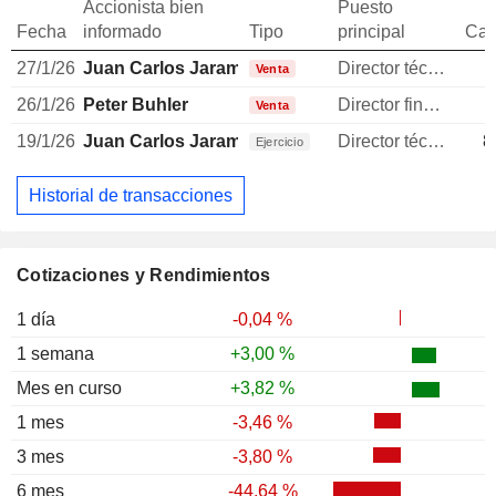
Accionista bien
Puesto
Fecha
informado
Tipo
principal
Can
27/1/26
Juan Carlos Jaramillo
Director técnico
1
Venta
26/1/26
Peter Buhler
Director financiero
1
Venta
19/1/26
Juan Carlos Jaramillo
Director técnico
8
Ejercicio
Historial de transacciones
Cotizaciones y Rendimientos
1 día
-0,04 %
1 semana
+3,00 %
Mes en curso
+3,82 %
1 mes
-3,46 %
3 mes
-3,80 %
6 mes
-44,64 %