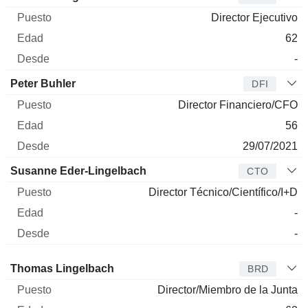
Director Ejecutivo
62
-
Peter Buhler
DFI
Director Financiero/CFO
56
29/07/2021
Susanne Eder-Lingelbach
CTO
Director Técnico/Científico/I+D
-
-
Administrador
Puesto
Edad
Desde
Thomas Lingelbach
BRD
Director/Miembro de la Junta