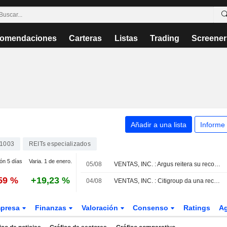
omendaciones
Carteras
Listas
Trading
Screener
Añadir a una lista
Informe
1003
REITs especializados
ión 5 días
Varia. 1 de enero.
05/08
VENTAS, INC. : Argus reitera su recomendación de compra
,59 %
+19,23 %
04/08
VENTAS, INC. : Citigroup da una recomendación de compra
presa
Finanzas
Valoración
Consenso
Ratings
A