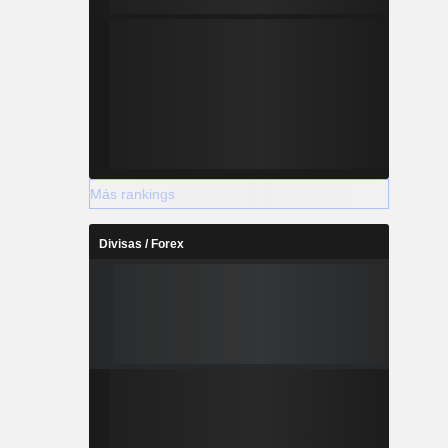
Más rankings
Divisas / Forex