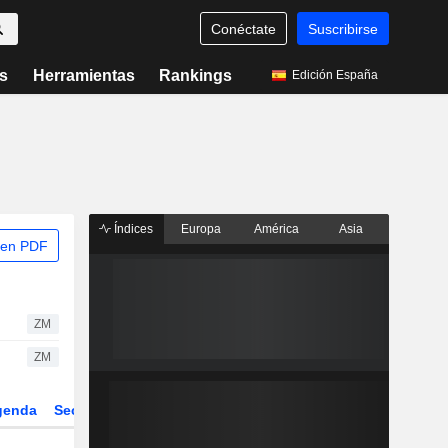
Conéctate
Suscribirse
s
Herramientas
Rankings
Edición España
Índices
Europa
América
Asia
 en PDF
ZM
ZM
genda
Sector
Derivados
ETFs