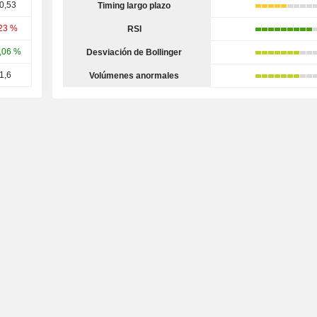
0,53
Timing largo plazo
,23 %
RSI
,06 %
Desviación de Bollinger
1,6
Volúmenes anormales