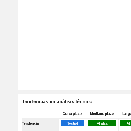
Tendencias en análisis técnico
Corto plazo
Mediano plazo
Larg
Tendencia
Neutral
Al alza
Al