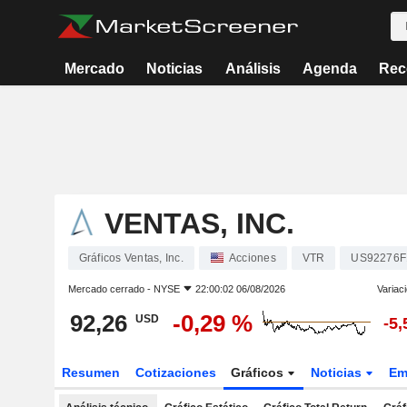
Mercado
Noticias
Análisis
Agenda
Rec
VENTAS, INC.
Gráficos Ventas, Inc.
Acciones
VTR
US92276F
Mercado cerrado -
NYSE
22:00:02 06/08/2026
Variac
92,26
-0,29 %
USD
-5
Resumen
Cotizaciones
Gráficos
Noticias
Em