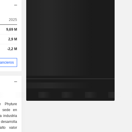
2025
9,69 M
2,9 M
-2,2 M
nancieros
e Phyture
n sede en
 industria
esarrolla
alto valor