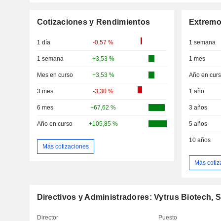
Cotizaciones y Rendimientos
Extremo
1 día
-0,57 %
1 semana
1 semana
+3,53 %
1 mes
Mes en curso
+3,53 %
Año en cur
3 mes
-3,30 %
1 año
6 mes
+67,62 %
3 años
Año en curso
+105,85 %
5 años
10 años
Más cotizaciones
Más cotiz
Directivos y Administradores: Vytrus Biotech, S
Director
Puesto