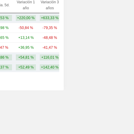
Variación 1
Variación 3
ia. 5d.
Capi.($)
año
años
,53 %
+220,00 %
+633,33 %
152 M
,98 %
-50,84 %
-79,35 %
203 M
,65 %
+13,14 %
-48,48 %
87,56 M
,47 %
+36,95 %
-41,47 %
71,25 M
,86 %
+54,81 %
+116,01 %
128,57 M
,37 %
+52,49 %
+142,40 %