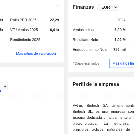
Finanzas
9x
Ratio PER 2025
22,2x
2024
5x
VE / Ventas 2025
6,41x
Ventas netas
6,09 M
-
Rendimiento 2025
-
Resultado Neto
1,02 M
Endeudamiento Neto
-756 mil
Más ratios de valoración
Más datos fi
* Datos estimados
Perfil de la empresa
Vytrus Biotech SA, anteriorment
Biotech SL, es una empresa co
España dedicada principalmente a la
biotecnológica. La empresa d
principios activos naturales de 