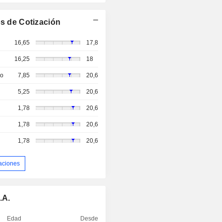
s de Cotización
16,65
17,8
16,25
18
so
7,85
20,6
5,25
20,6
1,78
20,6
1,78
20,6
1,78
20,6
aciones
.A.
Edad
Desde