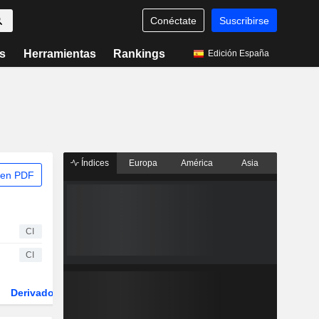
Conéctate
Suscribirse
s
Herramientas
Rankings
Edición España
Índices
Europa
América
Asia
 en PDF
CI
CI
Derivados