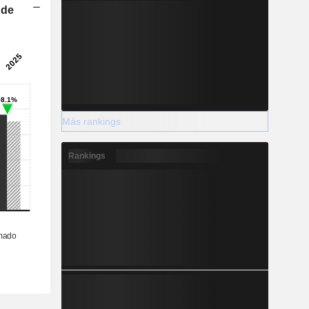
 de
Más rankings
Rankings