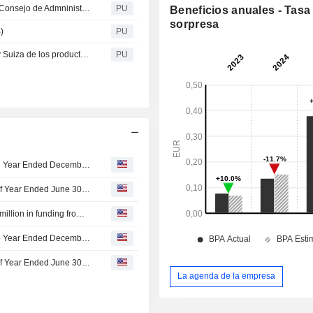
Vytrus Biotech S A : Operaciones realizadas observador Consejo de Admninistración (221 KB)
PU
Beneficios anuales - Tasa
sorpresa
)
PU
Vytrus Biotech S A : Comercialización directa en Austria y Suiza de los productos de la Sociedad (178 KB)
PU
Vytrus Biotech, S.A. Reports Earnings Results for the Full Year Ended December 31, 2025
Vytrus Biotech, S.A. Reports Earnings Results for the Half Year Ended June 30, 2025
Vytrus Biotech, S.A. announced that it has received ?1.2 million in funding from Boyser S.R.L and other investors
Vytrus Biotech, S.A. Reports Earnings Results for the Full Year Ended December 31, 2024
Vytrus Biotech, S.A. Reports Earnings Results for the Half Year Ended June 30, 2024
La agenda de la empresa