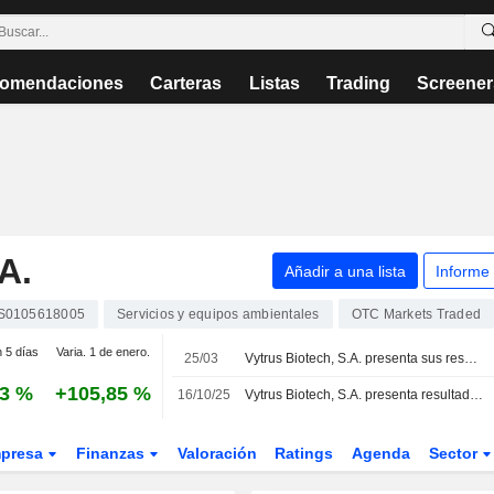
omendaciones
Carteras
Listas
Trading
Screener
A.
Añadir a una lista
Informe
S0105618005
Servicios y equipos ambientales
OTC Markets Traded
n 5 días
Varia. 1 de enero.
25/03
Vytrus Biotech, S.A. presenta sus resultados financieros para el ejercicio cerrado el 31 de diciembre de 2025
53 %
+105,85 %
16/10/25
Vytrus Biotech, S.A. presenta resultados financieros del primer semestre de 2025
presa
Finanzas
Valoración
Ratings
Agenda
Sector