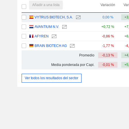
Añadir a una lista
Variación
Var
VYTRUS BIOTECH, S.A.
0,00 %
+3
AVANTIUM N.V.
+0,72 %
+7
AFYREN
-0,86 %
+6
BRAIN BIOTECH AG
-1,77 %
-4
Promedio
-0,13 %
+4
Media ponderada por Capi.
-0,01 %
+5
Ver todos los resultados del sector