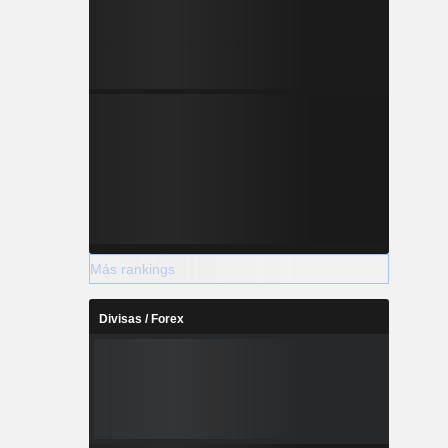
Más rankings
Divisas / Forex