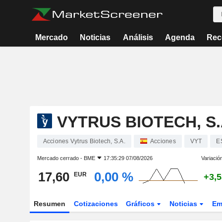
Mercado
Noticias
Análisis
Agenda
Rec
VYTRUS BIOTECH, S.
Acciones Vytrus Biotech, S.A.
Acciones
VYT
E
Mercado cerrado -
BME
17:35:29 07/08/2026
Variació
17,60
0,00 %
EUR
+3,
Resumen
Cotizaciones
Gráficos
Noticias
Em