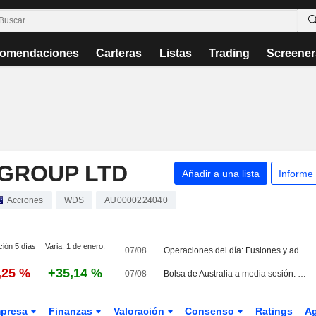
omendaciones
Carteras
Listas
Trading
Screener
GROUP LTD
Añadir a una lista
Informe
Acciones
WDS
AU0000224040
ción 5 días
Varia. 1 de enero.
07/08
Operaciones del día: Fusiones y adquisiciones
,25 %
+35,14 %
07/08
Bolsa de Australia a media sesión: el sector energético avanza mientras el sanitario retrocede
presa
Finanzas
Valoración
Consenso
Ratings
A