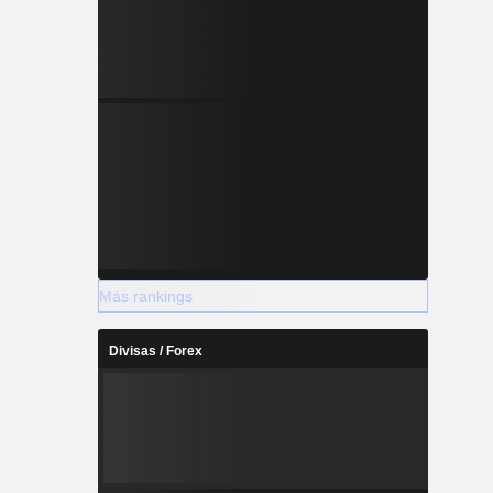
Más rankings
Divisas / Forex