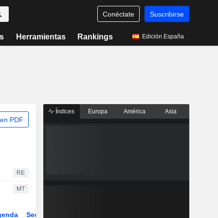
Conéctate
Suscribirse
s
Herramientas
Rankings
Edición España
Índices
Europa
América
Asia
 en PDF
RE
MT
genda
Sector
Derivados
ETFs