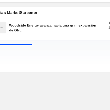
gias MarketScreener
1
Woodside Energy avanza hacia una gran expansión
2
de GNL