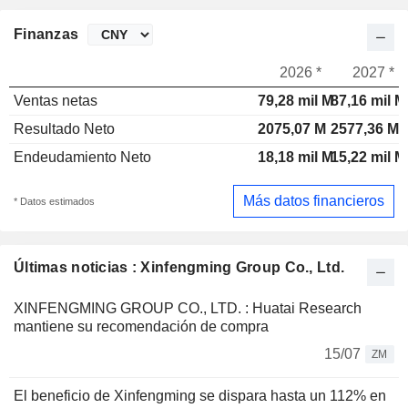
Finanzas
2026 *
2027 *
Ventas netas
79,28 mil M
87,16 mil M
Resultado Neto
2075,07 M
2577,36 M
Endeudamiento Neto
18,18 mil M
15,22 mil M
Más datos financieros
* Datos estimados
Últimas noticias : Xinfengming Group Co., Ltd.
XINFENGMING GROUP CO., LTD. : Huatai Research
mantiene su recomendación de compra
15/07
ZM
El beneficio de Xinfengming se dispara hasta un 112% en