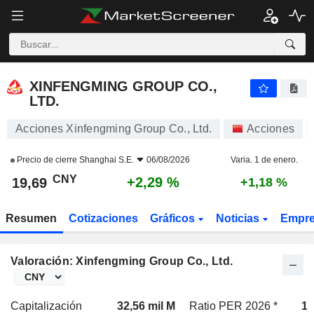
XINFENGMING GROUP CO., LTD.
19,69
¥
+2,29 %
XINFENGMING GROUP CO.,
LTD.
Acciones Xinfengming Group Co., Ltd.
Acciones
Precio de cierre
Shanghai S.E.
06/08/2026
Varia. 1 de enero.
CNY
+2,29 %
19,69
+1,18 %
Resumen
Cotizaciones
Gráficos
Noticias
Empr
Valoración: Xinfengming Group Co., Ltd.
Capitalización
32,56 mil M
Ratio PER 2026 *
15