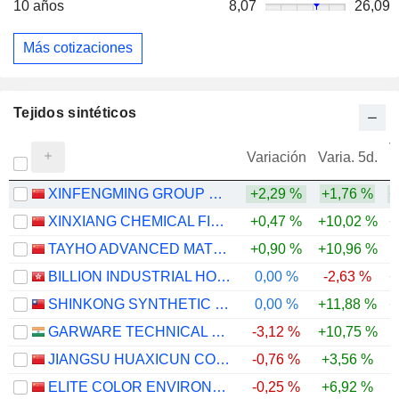
10 años
8,07
26,09
Más cotizaciones
Tejidos sintéticos
V
Variación
Varia. 5d.
XINFENGMING GROUP CO., LTD.
+2,29 %
+1,76 %
+
XINXIANG CHEMICAL FIBER CO., LTD.
+0,47 %
+10,02 %
+
TAYHO ADVANCED MATERIALS GROUP CO., LTD.
+0,90 %
+10,96 %
BILLION INDUSTRIAL HOLDINGS LIMITED
0,00 %
-2,63 %
+
SHINKONG SYNTHETIC FIBERS CORPORATION
0,00 %
+11,88 %
+
GARWARE TECHNICAL FIBRES LIMITED
-3,12 %
+10,75 %
JIANGSU HUAXICUN CO.,LTD.
-0,76 %
+3,56 %
-
ELITE COLOR ENVIRONMENTAL RESOURCES SCIENCE & TECHNOLOGY CO., LTD.
-0,25 %
+6,92 %