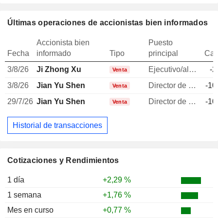
Últimas operaciones de accionistas bien informados
Accionista bien
Puesto
Fecha
informado
Tipo
principal
Can
3/8/26
Ji Zhong Xu
Ejecutivo/alto directivo
-2
Venta
3/8/26
Jian Yu Shen
Director de inversiones
-10
Venta
29/7/26
Jian Yu Shen
Director de inversiones
-10
Venta
Historial de transacciones
Cotizaciones y Rendimientos
1 día
+2,29 %
1 semana
+1,76 %
Mes en curso
+0,77 %