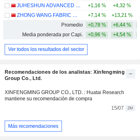
JUHESHUN ADVANCED MATERIAL CO., LTD.
+1,16 %
+4,32 %
-
ZHONG WANG FABRIC CO.,LTD.
+7,14 %
+13,21 %
Promedio
+0,78 %
+6,44 %
+
Media ponderada por Capi.
+0,96 %
+4,54 %
+
Ver todos los resultados del sector
Recomendaciones de los analistas: Xinfengming
Group Co., Ltd.
XINFENGMING GROUP CO., LTD. : Huatai Research
mantiene su recomendación de compra
15/07
ZM
Más recomendaciones