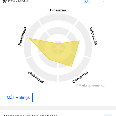
ESG MSCI
-
Más Ratings