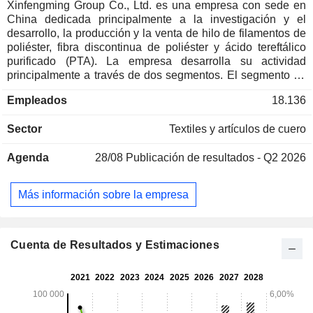
Xinfengming Group Co., Ltd. es una empresa con sede en
China dedicada principalmente a la investigación y el
desarrollo, la producción y la venta de hilo de filamentos de
poliéster, fibra discontinua de poliéster y ácido tereftálico
purificado (PTA). La empresa desarrolla su actividad
principalmente a través de dos segmentos. El segmento de
fibras químicas se dedica principalmente a la producción y
Empleados
18.136
venta de hilo de filamentos de poliéster, incluyendo hilo
preorientado (POY), hilo totalmente estirado (FDY) e hilo
Sector
Textiles y artículos de cuero
texturado estirado (DTY), así como fibras discontinuas de
poliéster, tales como fibras de tipo algodón, spunlace,
Agenda
28/08
Publicación de resultados - Q2 2026
hiladas por vórtice, huecas tridimensionales y de colores. El
segmento petroquímico se dedica principalmente a la
producción y venta de PTA. La empresa desarrolla su
Más información sobre la empresa
actividad en los mercados nacionales e internacionales.
Cuenta de Resultados y Estimaciones