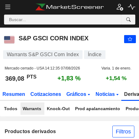
S&P GSCI CORN INDEX
369,08
PTS
+1,83 %
S&P GSCI CORN INDEX
Warrants S&P GSCI Corn Index
Índice
Mercado cerrado - USA
14:12:35 07/08/2026
Varia. 1 de enero.
PTS
+1,83 %
369,08
+1,54 %
Resumen
Cotizaciones
Gráficos
Noticias
Deriv
Todos
Warrants
Knock-Out
Prod apalancamiento
Produ
Filtros
Productos derivados