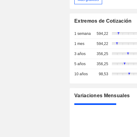
Extremos de Cotización
1 semana
594,22
1 mes
594,22
3 años
356,25
5 años
356,25
10 años
98,53
Variaciones Mensuales