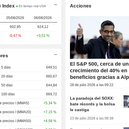
e Index
Acciones
En tiempo real USA
05/08/2026
06/08/2026
602,95
624,12
-0,47 %
+3,51 %
ores
El S&P 500, cerca de un
 5 días
649,51
crecimiento del 40% en
 20 días
660,67
beneficios gracias a Al
28 de julio 2026 a las 09:22
 50 días
644,84
 100 días
669,72
La paradoja del SOXX:
de precios / (MMA5)
+5,34 %
bate récords y la bolsa
le castiga
de precios / (MMA20)
+7,15 %
23 de julio 2026 a las 08:38
de precios / (MMA50)
+4,58 %