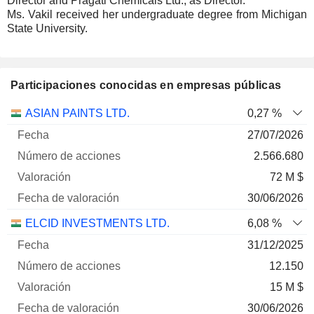
Director and Pragati Chemicals Ltd., as Director.
Ms. Vakil received her undergraduate degree from Michigan
State University.
Participaciones conocidas en empresas públicas
Número
ASIAN PAINTS LTD.
0,27 %
de
Fecha de
27/07/2026
Empresa
Fecha
acciones
Valoración
valoración
2.566.680
72 M $
30/06/2026
ELCID INVESTMENTS LTD.
6,08 %
31/12/2025
12.150
15 M $
30/06/2026