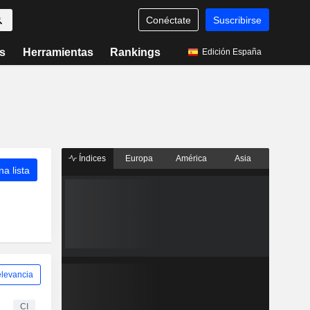
Conéctate
Suscribirse
s
Herramientas
Rankings
Edición España
Índices
Europa
América
Asia
a lista
levancia
CI