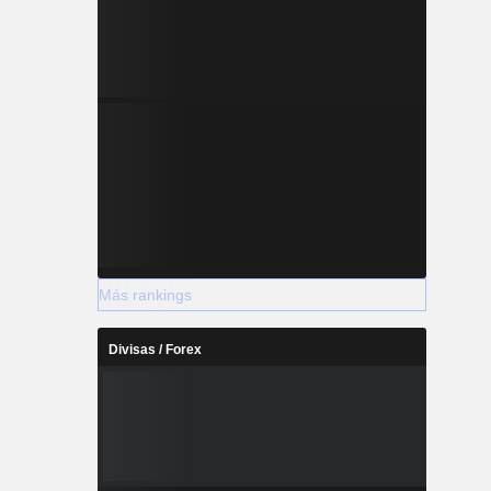
Más rankings
Divisas / Forex