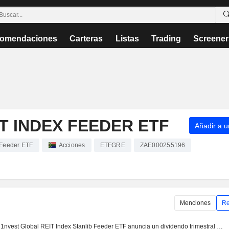
omendaciones
Carteras
Listas
Trading
Screener
T INDEX FEEDER ETF
Añadir a un
 Feeder ETF
Acciones
ETFGRE
ZAE000255196
Menciones
Re
1nvest Global REIT Index Stanlib Feeder ETF anuncia un dividendo trimestral pagadero el 20 de julio de 2026