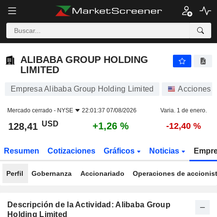
ALIBABA GROUP HOLDING LIMITED
128,41
$
+1,26 %
ALIBABA GROUP HOLDING
LIMITED
Empresa Alibaba Group Holding Limited
Acciones
Mercado cerrado -
NYSE
22:01:37 07/08/2026
Varia. 1 de enero.
USD
+1,26 %
128,41
-12,40 %
Resumen
Cotizaciones
Gráficos
Noticias
Empr
Perfil
Gobernanza
Accionariado
Operaciones de accionis
Descripción de la Actividad: Alibaba Group
Holding Limited