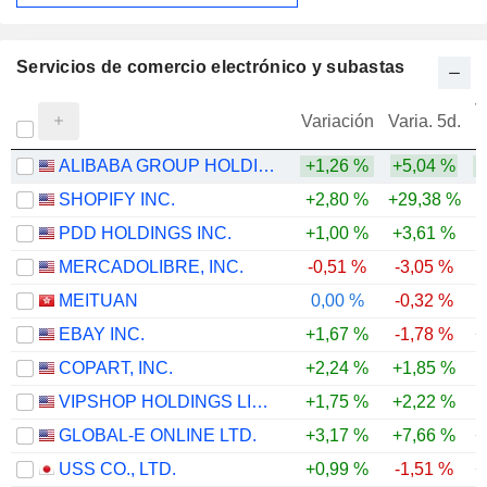
7,43 %
248 M $
Servicios de comercio electrónico y subastas
V
Variación
Varia. 5d.
ALIBABA GROUP HOLDING LIMITED
+1,26 %
+5,04 %
SHOPIFY INC.
+2,80 %
+29,38 %
PDD HOLDINGS INC.
+1,00 %
+3,61 %
-
MERCADOLIBRE, INC.
-0,51 %
-3,05 %
-
MEITUAN
0,00 %
-0,32 %
-
EBAY INC.
+1,67 %
-1,78 %
+
COPART, INC.
+2,24 %
+1,85 %
-
VIPSHOP HOLDINGS LIMITED
+1,75 %
+2,22 %
GLOBAL-E ONLINE LTD.
+3,17 %
+7,66 %
+
USS CO., LTD.
+0,99 %
-1,51 %
+