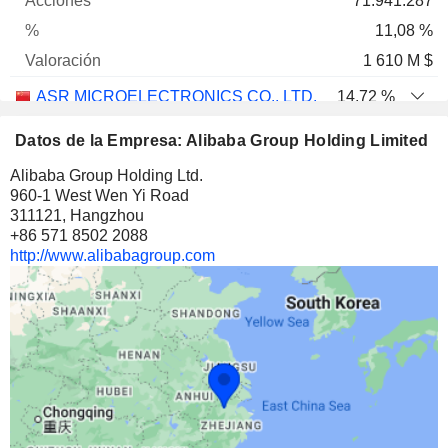
71.941.287
11,08 %
1 610 M $
ASR MICROELECTRONICS CO., LTD.
14,72 %
53.066.925
Datos de la Empresa: Alibaba Group Holding Limited
14,72 %
Alibaba Group Holding Ltd.
972 M $
960-1 West Wen Yi Road
311121, Hangzhou
DAMAI ENTERTAINMENT HOLDINGS LIMITED
53,38 %
+86 571 8502 2088
16.001.087.693
http://www.alibabagroup.com
53,38 %
928 M $
FOCUS MEDIA INFORMATION TECHNOLOGY CO., LTD
6,13 %
885.100.134
6,13 %
631 M $