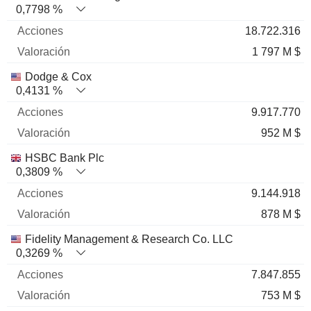
0,7798 %
18.722.316
1 797 M $
Dodge & Cox
0,4131 %
9.917.770
952 M $
HSBC Bank Plc
0,3809 %
9.144.918
878 M $
Fidelity Management & Research Co. LLC
0,3269 %
7.847.855
753 M $