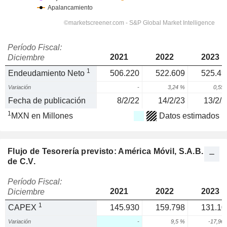
Período Fiscal:
2021
2022
2023
Diciembre
1
Endeudamiento Neto
506.220
522.609
525.49
Variación
-
3,24 %
0,55
Fecha de publicación
8/2/22
14/2/23
13/2/2
1
MXN en Millones
Datos estimados
Flujo de Tesorería previsto: América Móvil, S.A.B.
de C.V.
Período Fiscal:
2021
2022
2023
Diciembre
1
CAPEX
145.930
159.798
131.10
Variación
-
9,5 %
-17,96