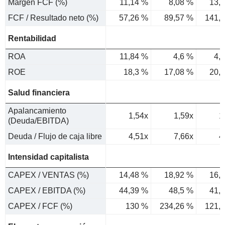
Margen FCF (%)
11,14 %
8,08 %
13,
FCF / Resultado neto (%)
57,26 %
89,57 %
141,
Rentabilidad
ROA
11,84 %
4,6 %
4,
ROE
18,3 %
17,08 %
20,
Salud financiera
Apalancamiento
1,54x
1,59x
1
(Deuda/EBITDA)
Deuda / Flujo de caja libre
4,51x
7,66x
4
Intensidad capitalista
CAPEX / VENTAS (%)
14,48 %
18,92 %
16,
CAPEX / EBITDA (%)
44,39 %
48,5 %
41,
CAPEX / FCF (%)
130 %
234,26 %
121,