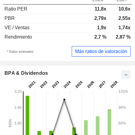
Ratio PER
11,8x
10,6x
PBR
2,79x
2,55x
VE / Ventas
1,9x
1,74x
Rendimiento
2,7 %
2,87 %
Más ratios de valoración
* Datos estimados
BPA & Dividendos