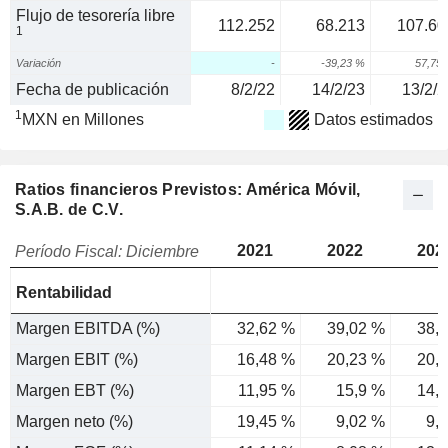
Flujo de tesorería libre
112.252
68.213
107.60
1
Variación
-
-39,23 %
57,75
Fecha de publicación
8/2/22
14/2/23
13/2/2
1
MXN en Millones
Datos estimados
Ratios financieros Previstos: América Móvil,
S.A.B. de C.V.
2021
2022
202
Período Fiscal: Diciembre
Rentabilidad
Margen EBITDA (%)
32,62 %
39,02 %
38,
Margen EBIT (%)
16,48 %
20,23 %
20,
Margen EBT (%)
11,95 %
15,9 %
14,
Margen neto (%)
19,45 %
9,02 %
9,