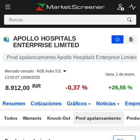
APOLLO HOSPITALS ENTERPRISE LIMITED
8.912,00
₹
-0,37 %
APOLLO HOSPITALS
ENTERPRISE LIMITED
Prod apalancamiento Apollo Hospitals Enterprise Limited
Mercado cerrado -
NSE India S.E.
Varia. 1 de enero.
13:05:07 10/08/2026
INR
-0,37 %
8.912,00
+26,55 %
Resumen
Cotizaciones
Gráficos
Noticias
Empr
Todos
Warrants
Knock-Out
Prod apalancamiento
Produ