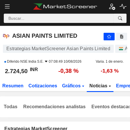
ASIAN PAINTS LIMITED
2.724,50
₹
-0,38 %
ASIAN PAINTS LIMITED
Estrategias MarketScreener Asian Paints Limited
Ac
Diferido
NSE India S.E.
07:08:49 10/08/2026
Varia. 1 de enero.
INR
-0,38 %
2.724,50
-1,63 %
Resumen
Cotizaciones
Gráficos
Noticias
Empr
Todas
Recomendaciones analistas
Eventos destaca
Estrategias MarketScreener