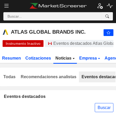
-.-
ATLAS GLOBAL BRANDS INC.
0,1500
$
-
%
ATLAS GLOBAL BRANDS INC.
Eventos destacados Atlas Global
Instrumento Inactivo
Resumen
Cotizaciones
Noticias
Empresa
Agen
Todas
Recomendaciones analistas
Eventos destaca
Eventos destacados
Buscar