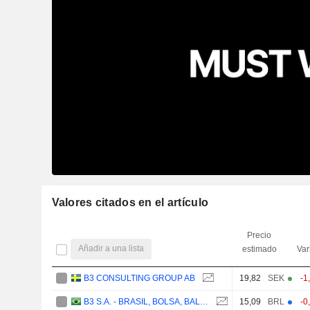
Valores citados en el artículo
Precio
Añadir a una lista
estimado
Var
B3 CONSULTING GROUP AB
19,82
SEK
-1
B3 S.A. - BRASIL, BOLSA, BALCÃO
15,09
BRL
-0