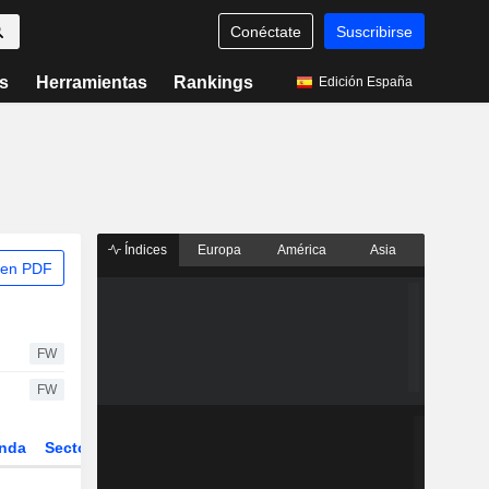
Conéctate
Suscribirse
s
Herramientas
Rankings
Edición España
Índices
Europa
América
Asia
 en PDF
FW
FW
nda
Sector
Derivados