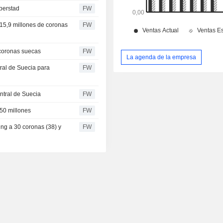
berstad
FW
15,9 millones de coronas
FW
 coronas suecas
FW
La agenda de la empresa
ral de Suecia para
FW
ntral de Suecia
FW
250 millones
FW
ing a 30 coronas (38) y
FW