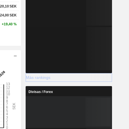
20,10
SEK
24,00
SEK
+19,40 %
Más rankings
Divisas / Forex