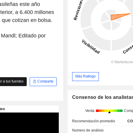
asileñas este año
rior, a 6.400 millones
 que cotizan en bolsa.
a Mandl; Editado por
Más Ratings
 a tus fuentes
Comparte
Consenso de los analista
Venta
Comp
Recomendación promedio
CO
Numero de análisis