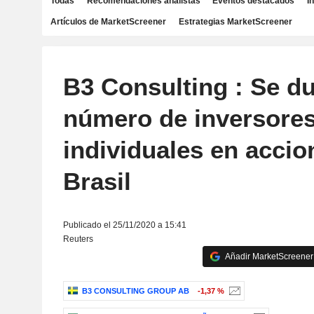
Todas
Recomendaciones analistas
Eventos destacados
I
Artículos de MarketScreener
Estrategias MarketScreener
B3 Consulting : Se du
número de inversore
individuales en accio
Brasil
Publicado el 25/11/2020 a 15:41
Reuters
Añadir MarketScreener 
B3 CONSULTING GROUP AB
-1,37 %