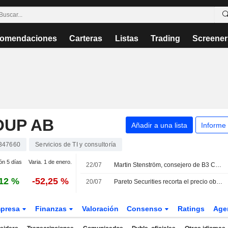
omendaciones
Carteras
Listas
Trading
Screener
OUP AB
Añadir a una lista
Informe
347660
Servicios de TI y consultoría
ón 5 días
Varia. 1 de enero.
22/07
Martin Stenström, consejero de B3 Consulting, refuerza su posición en el capital de la compañía
12 %
-52,25 %
20/07
Pareto Securities recorta el precio objetivo de B3 Consulting hasta las 24 coronas suecas y mantiene su recomendación de mantener
presa
Finanzas
Valoración
Consenso
Ratings
Age