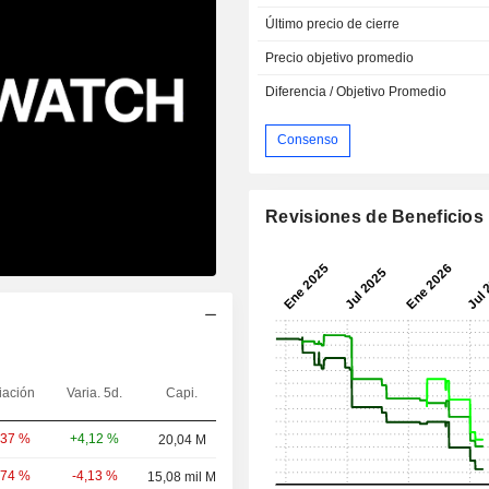
Último precio de cierre
Precio objetivo promedio
Diferencia / Objetivo Promedio
Consenso
Revisiones de Beneficios
iación
Varia. 5d.
Capi.
+4,12 %
,37 %
20,04 M
-4,13 %
,74 %
15,08 mil M