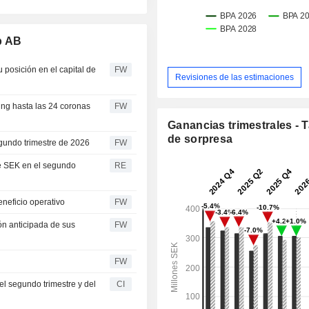
p AB
 posición en el capital de
FW
Revisiones de las estimaciones
ting hasta las 24 coronas
FW
Ganancias trimestrales - 
de sorpresa
gundo trimestre de 2026
FW
de SEK en el segundo
RE
eneficio operativo
FW
ón anticipada de sus
FW
FW
l segundo trimestre y del
CI