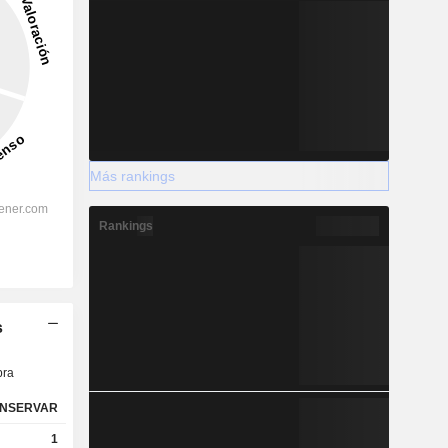
Más rankings
Rankings
s
ra
NSERVAR
1