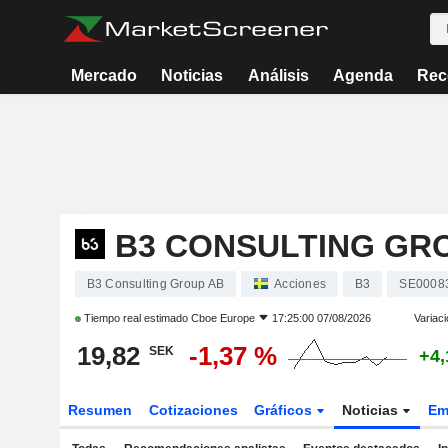
Mercado
Noticias
Análisis
Agenda
Rec
B3 CONSULTING GR
B3 Consulting Group AB
Acciones
B3
SE0008
Tiempo real estimado
Cboe Europe
17:25:00 07/08/2026
Variaci
19,82
-1,37 %
SEK
+4,
Resumen
Cotizaciones
Gráficos
Noticias
Em