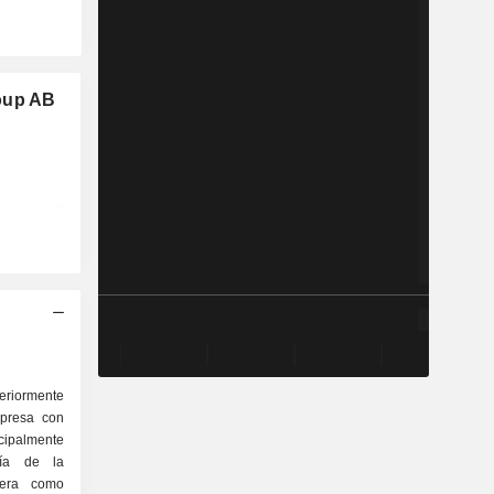
oup AB
eriormente
presa con
cipalmente
gía de la
pera como