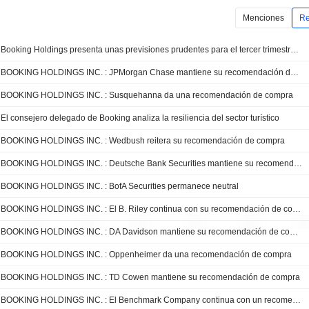
Menciones
Re
Booking Holdings presenta unas previsiones prudentes para el tercer trimestre ante la incertidumbre en Oriente Próximo, según RBC
BOOKING HOLDINGS INC. : JPMorgan Chase mantiene su recomendación de compra
BOOKING HOLDINGS INC. : Susquehanna da una recomendación de compra
El consejero delegado de Booking analiza la resiliencia del sector turístico
BOOKING HOLDINGS INC. : Wedbush reitera su recomendación de compra
BOOKING HOLDINGS INC. : Deutsche Bank Securities mantiene su recomendación de compra
BOOKING HOLDINGS INC. : BofA Securities permanece neutral
BOOKING HOLDINGS INC. : El B. Riley continua con su recomendación de compra
BOOKING HOLDINGS INC. : DA Davidson mantiene su recomendación de compra
BOOKING HOLDINGS INC. : Oppenheimer da una recomendación de compra
BOOKING HOLDINGS INC. : TD Cowen mantiene su recomendación de compra
BOOKING HOLDINGS INC. : El Benchmark Company continua con un recomendación de compra