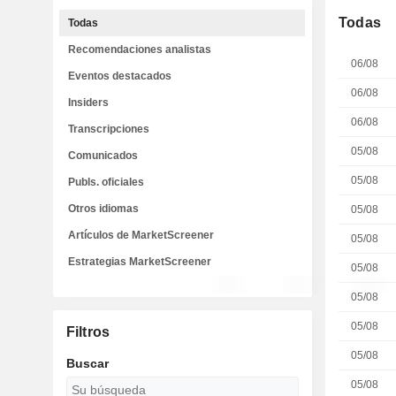
Todas
Todas
Recomendaciones analistas
06/08
Eventos destacados
06/08
Insiders
06/08
Transcripciones
05/08
Comunicados
05/08
Publs. oficiales
Otros idiomas
05/08
Artículos de MarketScreener
05/08
Estrategias MarketScreener
05/08
05/08
05/08
Filtros
05/08
Buscar
05/08