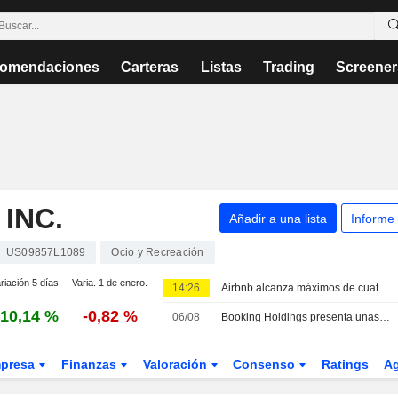
omendaciones
Carteras
Listas
Trading
Screener
INC.
Añadir a una lista
Informe
US09857L1089
Ocio y Recreación
riación 5 días
Varia. 1 de enero.
14:26
Airbnb alcanza máximos de cuatro años: los inversores celebran la mejora de previsiones y el impulso de la IA
10,14 %
-0,82 %
06/08
Booking Holdings presenta unas previsiones prudentes para el tercer trimestre ante la incertidumbre en Oriente Próximo, según RBC
presa
Finanzas
Valoración
Consenso
Ratings
A