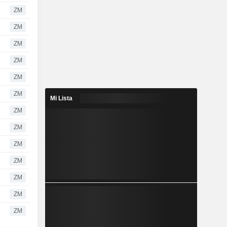
ZM
ZM
ZM
ZM
ZM
ZM
Mi Lista
ZM
ZM
ZM
ZM
ZM
ZM
ZM