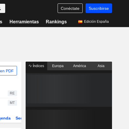
Conéctate
Suscribirse
s
Herramientas
Rankings
Edición España
Índices
Europa
América
Asia
 en PDF
RE
MT
genda
Sector
Derivados
ETFs