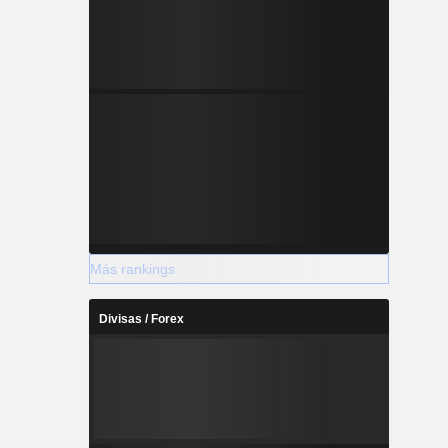
Más rankings
Divisas / Forex