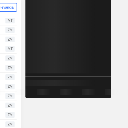
levancia
MT
ZM
ZM
MT
ZM
ZM
ZM
ZM
ZM
ZM
ZM
ZM