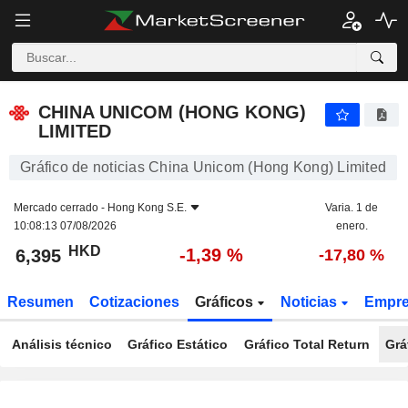
CHINA UNICOM (HONG KONG) LIMITED
6,395
$
-1,39 %
CHINA UNICOM (HONG KONG)
LIMITED
Gráfico de noticias China Unicom (Hong Kong) Limited
Mercado cerrado -
Hong Kong S.E.
Varia. 1 de
10:08:13 07/08/2026
enero.
HKD
-1,39 %
6,395
-17,80 %
Resumen
Cotizaciones
Gráficos
Noticias
Empr
Análisis técnico
Gráfico Estático
Gráfico Total Return
Grá