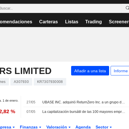
omendaciones
Carteras
Listas
Trading
Screener
RS LIMITED
Añadir a una lista
Informe
nes
A307930
KR7307930008
a. 1 de enero.
27/05
UBASE INC. adquirió ReturnZero Inc. a un grupo de accionistas.
2,82 %
07/05
La capitalización bursátil de las 100 mayores empresas bate su récord
presa
Finanzas
Valoración
Agenda
Sector