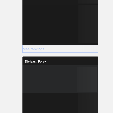
Más rankings
Divisas / Forex