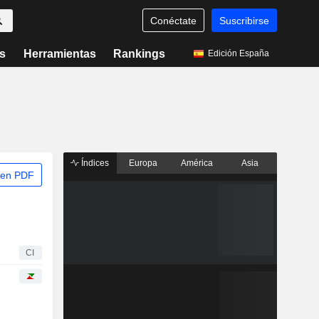
Conéctate
Suscribirse
s
Herramientas
Rankings
Edición España
Índices
Europa
América
Asia
 en PDF
CI