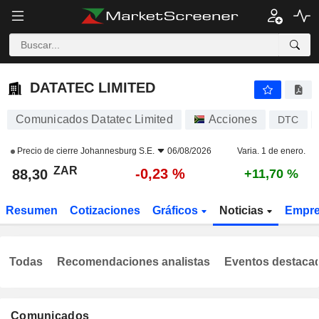
DATATEC LIMITED
88,30
R
-0,23 %
DATATEC LIMITED
Comunicados Datatec Limited
Acciones
DTC
Precio de cierre
Johannesburg S.E.
06/08/2026
Varia. 1 de enero.
ZAR
-0,23 %
88,30
+11,70 %
Resumen
Cotizaciones
Gráficos
Noticias
Empr
Todas
Recomendaciones analistas
Eventos destaca
Comunicados