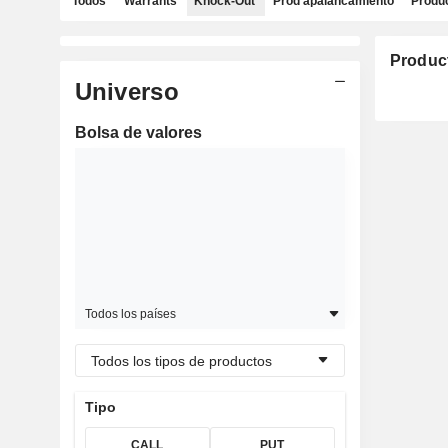
Todos
Warrants
Knock-Out
Prod apalancamiento
Produc
Produc
Universo
Bolsa de valores
Todos los países
Todos los tipos de productos
Tipo
CALL
PUT