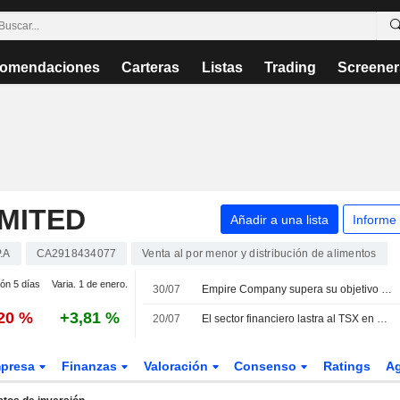
omendaciones
Carteras
Listas
Trading
Screener
MITED
Añadir a una lista
Informe
.A
CA2918434077
Venta al por menor y distribución de alimentos
ión 5 días
Varia. 1 de enero.
30/07
Empire Company supera su objetivo de reducción de pérdidas y desperdicio de alimentos
,20 %
+3,81 %
20/07
El sector financiero lastra al TSX en un clima de persistente cautela por Oriente Próximo
presa
Finanzas
Valoración
Consenso
Ratings
A