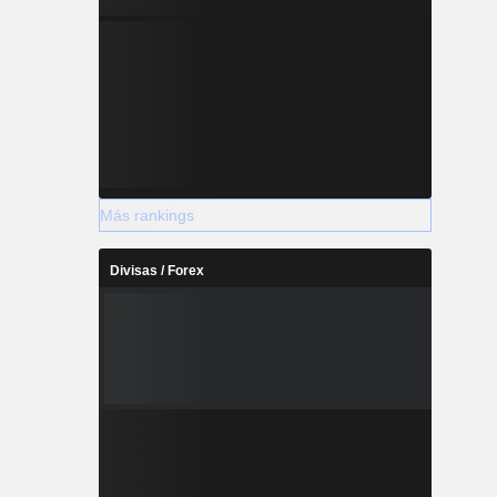
Más rankings
Divisas / Forex