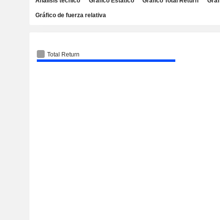
Análisis técnico
Gráfico Estático
Gráfico Total Return
Gráf
Gráfico de fuerza relativa
Total Return