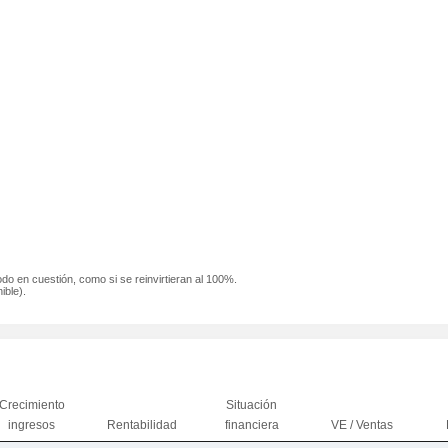
odo en cuestión, como si se reinvirtieran al 100%.
ible).
Crecimiento
Situación
ingresos
Rentabilidad
financiera
VE / Ventas