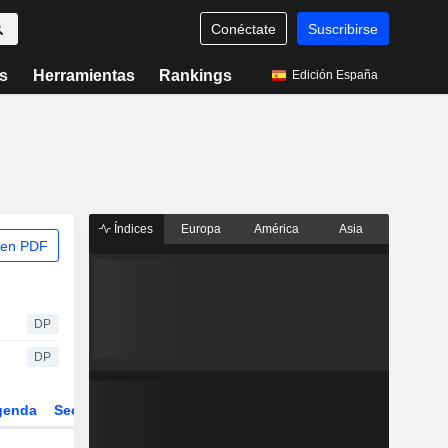
Conéctate
Suscribirse
s
Herramientas
Rankings
Edición España
Índices
Europa
América
Asia
 en PDF
DP
DP
genda
Sector
Derivados
ETFs