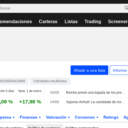
omendaciones
Carteras
Listas
Trading
Screener
Añadir a una lista
Informe
DE000ENAG999
Utilidades multilínea
ción 5 días
Varia. 1 de enero.
05/08
Reiche prevé una bajada de los precios de la electricidad a medio plazo
,09 %
+17,98 %
04/08
Sajonia-Anhalt: La candidata de los Verdes aboga por precios regionales de la electricidad
presa
Finanzas
Valoración
Consenso
Ratings
A