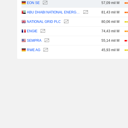
EON SE
57,09 mil M
ABU DHABI NATIONAL ENERGY COMPANY
81,43 mil M
NATIONAL GRID PLC
80,06 mil M
ENGIE
74,43 mil M
SEMPRA
55,14 mil M
RWE AG
45,93 mil M